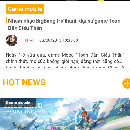
Game mobile
Nhóm nhạc BigBang trở thành đại sứ game Toàn
Dân Siêu Thần
Ha Mi
03/09/2015 10:35:00
Ngày 1-9 vừa qua, game Moba “Toàn Dân Siêu Thần”
chính thức mở cửa không giới hạn, đồng thời cũng công
bố 5 thành viên của nhóm nhạc thần tượng Châu Á
BigBang gồm G-DRAGON (Đội trưởng) Victory, TaeYang,
HOT NEWS
Dae Sung và T.O.P trở thành đại sứ của game.
Game mobile