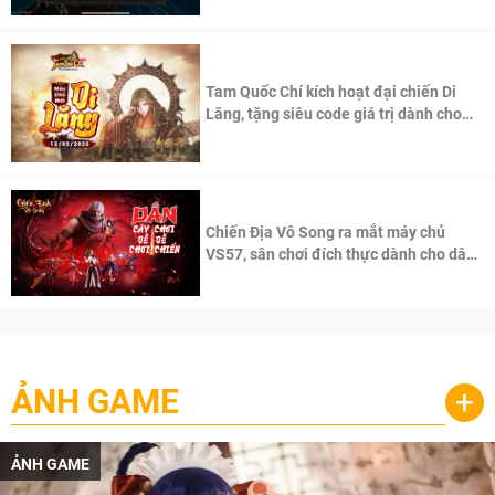
Tam Quốc Chí kích hoạt đại chiến Di
Lăng, tặng siêu code giá trị dành cho
100 độc giả đầu tiên.
Chiến Địa Vô Song ra mắt máy chủ
VS57, sân chơi đích thực dành cho dân
cày
ẢNH GAME
+
ẢNH GAME