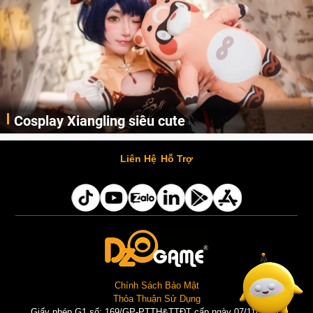
Cosplay Xiangling siêu cute
Cùng thưởng thức những hình ảnh cosplay Xiangling trong Genshin Impact siêu dễ thương của người dùng Weibo "阿包也是兔娘"
Liên Hệ
Hỗ Trợ
Chính Sách Bảo Mật
Thỏa Thuận Sử Dụng
Giấy phép G1 số: 169/GP-PTTH&TTĐT cấp ngày 07/11/2025 |