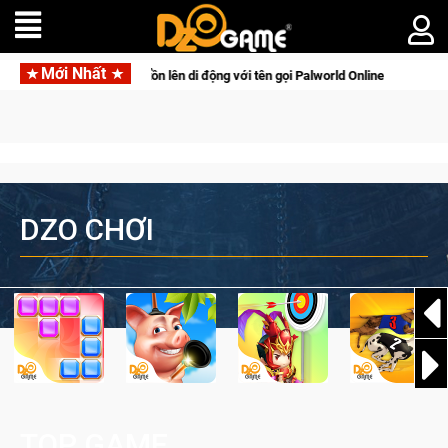
Mới Nhất
 săn thú sinh tồn lên di động với tên gọi Palworld Online
Gia
DZO CHƠI
TOP GAME