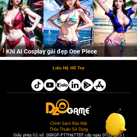
Cosplay Xiangling siêu cute
Cùng thưởng thức những hình ảnh cosplay Xiangling trong Genshin Impact siêu dễ thương của người dùng Weibo "阿包也是兔娘"
Liên Hệ
Hỗ Trợ
Chính Sách Bảo Mật
Thỏa Thuận Sử Dụng
Giấy phép G1 số: 169/GP-PTTH&TTĐT cấp ngày 07/11/2025 |