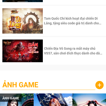
Tam Quốc Chí kích hoạt đại chiến Di
Lăng, tặng siêu code giá trị dành cho
100 độc giả đầu tiên.
Chiến Địa Vô Song ra mắt máy chủ
VS57, sân chơi đích thực dành cho dân
cày
ẢNH GAME
+
ẢNH GAME