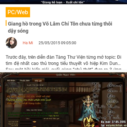
PC/Web
Giang hồ trong Võ Lâm Chí Tôn chưa từng thôi
dậy sóng
Ha Mi
25/05/2015 09:05:00
Trước đây, trên diễn đàn Tàng Thư Viện từng mở topic: Đi
tìm đệ nhất cao thủ trong tiểu thuyết võ hiệp Kim Dung.
Sau một hồi kiến giải, cuối cùng “chủ thớt” đưa ra 3 ứng
cử viên sáng giá và khả dĩ nhất cho danh hiệu này, đó là:
Đạt Ma Tổ Sư, Trương Tam Phong và Độc Cô Cầu Bại.