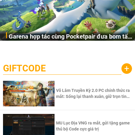
Garena hợp tác cùng Pocketpair đưa bom tấn
Garena Singapore hôm nay đã công bố Palworld Online,
săn thú sinh tồn lên di động với tên gọi
một cuộc phiêu lưu sinh tồn nhiều người chơi mới hiện
Palworld Online
đang được phát triển dựa trên IP Palworld nổi tiếng toàn
cầu, theo giấy phép chính thức từ công ty game Nhật Bản
GIFTCODE
+
Pocketpair, Inc.
Võ Lâm Truyền Kỳ 2.0 PC chính thức ra
mắt: Sống lại thanh xuân, giữ trọn tinh
thần Võ Lâm
MU Lục Địa VNG ra mắt, gửi tặng game
thủ bộ Code cực giá trị