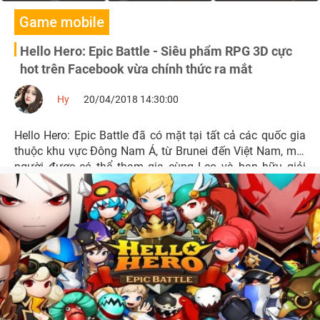
Game mobile
Hello Hero: Epic Battle - Siêu phẩm RPG 3D cực
hot trên Facebook vừa chính thức ra mắt
Hy
20/04/2018 14:30:00
Hello Hero: Epic Battle đã có mặt tại tất cả các quốc gia
thuộc khu vực Đông Nam Á, từ Brunei đến Việt Nam, mọi
người được có thể tham gia cùng Leo và bạn hữu giải
cứu thế giới khỏi bàn tay của những thế lực độc ác.