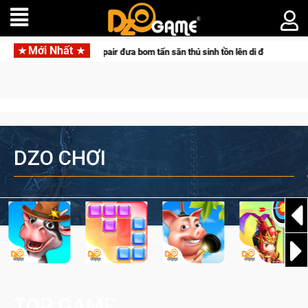
Mới Nhất
 đưa bom tấn săn thú sinh tồn lên di động với tên gọi Palworld Online
DZO CHƠI
TOP GAME