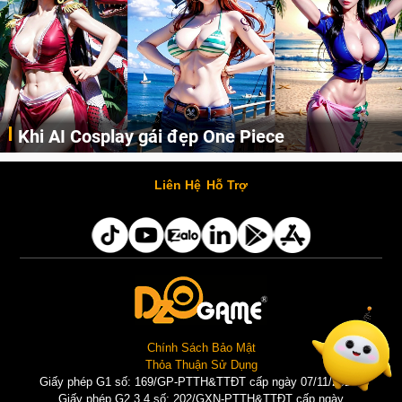
Khi AI Cosplay gái đẹp One Piece
Những cô nàng nóng bỏng Boa Hancock, Nico Robin, Nami, Yamato hay Perona được AI vẽ lại dưới hình thức Cosplay cực kỳ chuẩn chỉnh.
Liên Hệ
Hỗ Trợ
Chính Sách Bảo Mật
Thỏa Thuận Sử Dụng
Giấy phép G1 số: 169/GP-PTTH&TTĐT cấp ngày 07/11/2025 |
Giấy phép G2,3,4 số: 202/GXN-PTTH&TTĐT cấp ngày