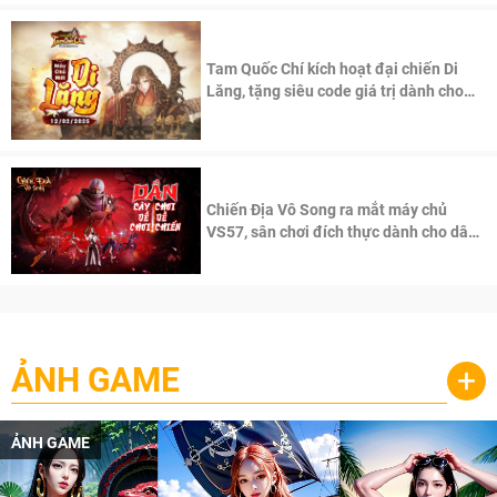
Tam Quốc Chí kích hoạt đại chiến Di
Lăng, tặng siêu code giá trị dành cho
100 độc giả đầu tiên.
Chiến Địa Vô Song ra mắt máy chủ
VS57, sân chơi đích thực dành cho dân
cày
ẢNH GAME
+
ẢNH GAME