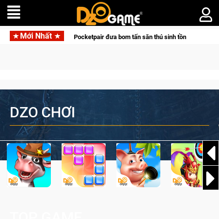
Mới Nhất
 hợp tác cùng Pocketpair đưa bom tấn săn thú sinh tồn lên di động với tên gọi
DZO CHƠI
TOP GAME