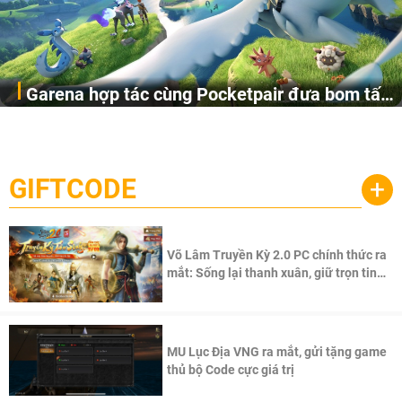
Garena hợp tác cùng Pocketpair đưa bom tấn
Garena Singapore hôm nay đã công bố Palworld Online,
săn thú sinh tồn lên di động với tên gọi
một cuộc phiêu lưu sinh tồn nhiều người chơi mới hiện
Palworld Online
đang được phát triển dựa trên IP Palworld nổi tiếng toàn
cầu, theo giấy phép chính thức từ công ty game Nhật Bản
GIFTCODE
+
Pocketpair, Inc.
Võ Lâm Truyền Kỳ 2.0 PC chính thức ra
mắt: Sống lại thanh xuân, giữ trọn tinh
thần Võ Lâm
MU Lục Địa VNG ra mắt, gửi tặng game
thủ bộ Code cực giá trị