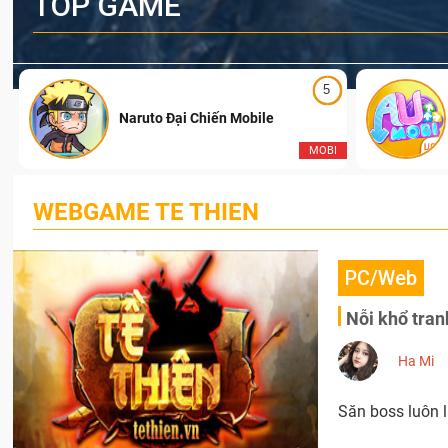
TOP GAME
5
Naruto Đại Chiến Mobile
I
MOBI
WEBGAME TE THIEN
PC/Web
Nỗi khổ tran
Ha Mi
Săn boss luôn l