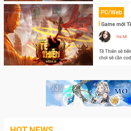
PC/Web
Game mới Tề
Ha Mi
Tề Thiên sẽ ti
chơi sẽ cần cod
HOT NEWS