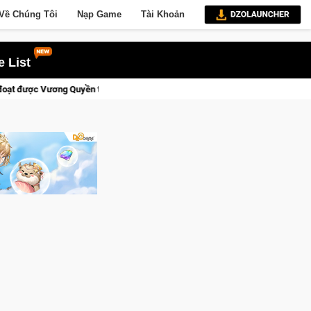
Về Chúng Tôi
Nạp Game
Tài Khoản
 List
nh Kent sắp tới!
CFVL 2026 Mùa 2 khép lại với hành trình đầ