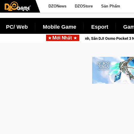
DZONews
DZOStore
Sản Phẩm
PC/ Web
Mobile Game
Esport
Gam
Mới Nhất
 Saga: Cửu Giới Thức Tỉnh, Săn DJI Osmo Pocket 3 Ngay Hôm Nay