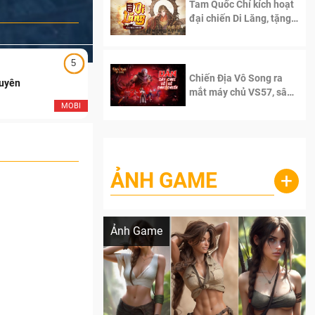
Tam Quốc Chí kích hoạt
đại chiến Di Lăng, tặng
siêu code giá trị dành
cho 100 độc giả đầu
tiên.
5
5
Chiến Địa Vô Song ra
Duyên
Ngạo Thiên Mobile
mắt máy chủ VS57, sân
chơi đích thực dành cho
MOBI
MOB
dân cày
ẢNH GAME
+
Lala Croft vừa nóng vừa xinh dưới nét vẽ
của AI
Ảnh Game