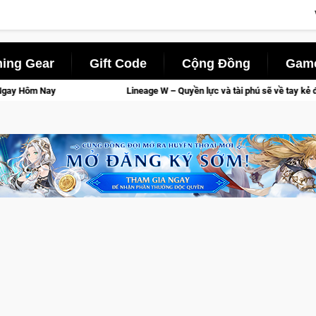
ing Gear
Gift Code
Cộng Đồng
Game
Lineage W – Quyền lực và tài phú sẽ về tay kẻ đoạt được Vương Quyền thà