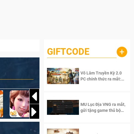
GIFTCODE
+
Võ Lâm Truyền Kỳ 2.0
PC chính thức ra mắt:
Sống lại thanh xuân, giữ
trọn tinh thần Võ Lâm
MU Lục Địa VNG ra mắt,
gửi tặng game thủ bộ
Code cực giá trị