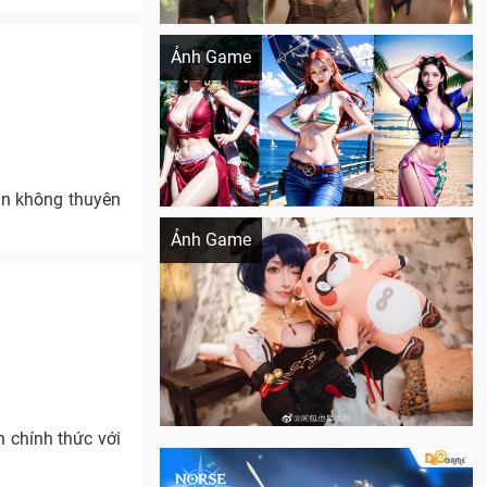
Khi AI Cosplay gái đẹp One Piece
Ảnh Game
ẫn không thuyên
Cosplay Xiangling siêu cute
Ảnh Game
 chính thức với