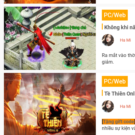
PC/Web
Không khi n
Ha Mi
Ra mắt vào thờ
giảm.
PC/Web
Tề Thiên Onl
Ha Mi
[
Tặng gift code
nhiều sự kiện v