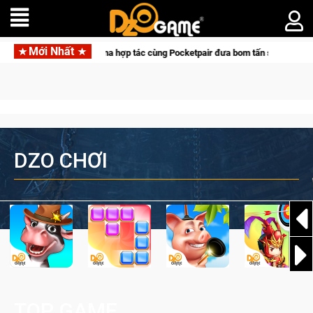
Mới Nhất
Garena hợp tác cùng Pocketpair đưa bom tấn săn thú sinh tồn lên di
DZO CHƠI
TOP GAME