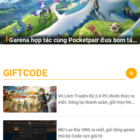
Garena hợp tác cùng Pocketpair đưa bom tấn
Garena Singapore hôm nay đã công bố Palworld Online,
săn thú sinh tồn lên di động với tên gọi
một cuộc phiêu lưu sinh tồn nhiều người chơi mới hiện
Palworld Online
đang được phát triển dựa trên IP Palworld nổi tiếng toàn
cầu, theo giấy phép chính thức từ công ty game Nhật Bản
GIFTCODE
+
Pocketpair, Inc.
Võ Lâm Truyền Kỳ 2.0 PC chính thức ra
mắt: Sống lại thanh xuân, giữ trọn tinh
thần Võ Lâm
MU Lục Địa VNG ra mắt, gửi tặng game
thủ bộ Code cực giá trị