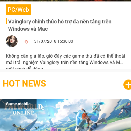
PC/Web
Vainglory chính thức hỗ trợ đa nền tảng trên
Windows và Mac
Hy
31/07/2018 15:30:00
Không cần giả lập, giờ đây các game thủ đã có thể thoải
mái trải nghiệm Vainglory trên nền tảng Windows và Mac
một cách dễ dàng.
HOT NEWS
Game mobile