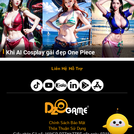
Khi AI Cosplay gái đẹp One Piece
Những cô nàng nóng bỏng Boa Hancock, Nico Robin, Nami, Yamato hay Perona được AI vẽ lại dưới hình thức Cosplay cực kỳ chuẩn chỉnh.
Liên Hệ
Hỗ Trợ
Chính Sách Bảo Mật
Thỏa Thuận Sử Dụng