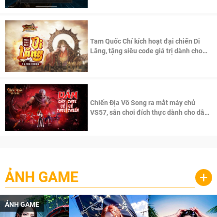
Tam Quốc Chí kích hoạt đại chiến Di
Lăng, tặng siêu code giá trị dành cho
100 độc giả đầu tiên.
Chiến Địa Vô Song ra mắt máy chủ
VS57, sân chơi đích thực dành cho dân
cày
ẢNH GAME
+
ẢNH GAME