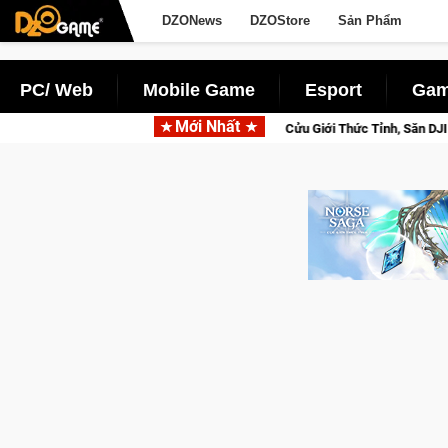
DZONews
DZOStore
Sản Phẩm
PC/ Web
Mobile Game
Esport
Gam
Mới Nhất
hập Closed Beta Norse Saga: Cửu Giới Thức Tỉnh, Săn DJI Osmo Pocket 3 Ng