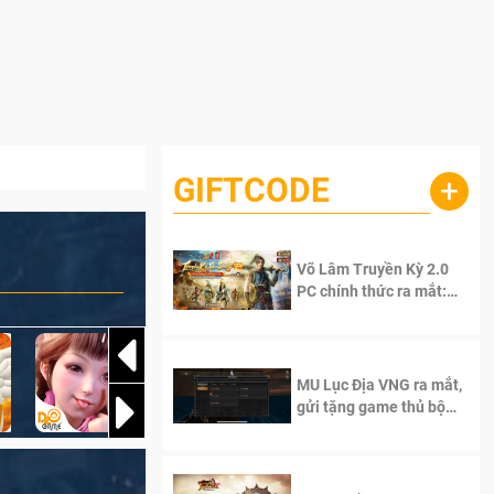
GIFTCODE
+
Võ Lâm Truyền Kỳ 2.0
PC chính thức ra mắt:
Sống lại thanh xuân, giữ
trọn tinh thần Võ Lâm
MU Lục Địa VNG ra mắt,
gửi tặng game thủ bộ
Code cực giá trị