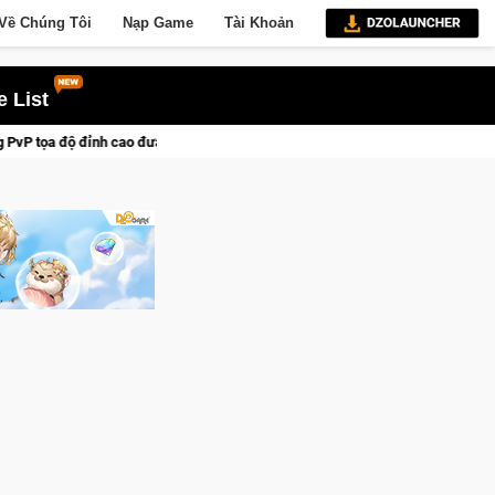
Về Chúng Tôi
Nạp Game
Tài Khoản
 List
đưa bạn vào các chiến dịch lịch sử khốc liệt
CFVL 2026 Mùa 2