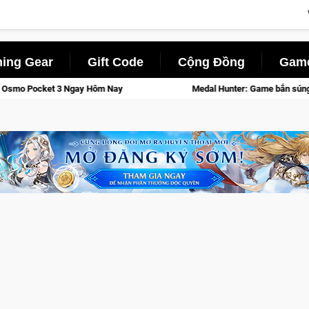
ing Gear
Gift Code
Cộng Đồng
Game
ay Hôm Nay
Medal Hunter: Game bắn súng PvP tọa độ đỉnh cao 