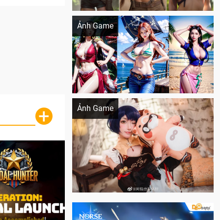
Khi AI Cosplay gái đẹp One Piece
Ảnh Game
Cosplay Xiangling siêu cute
Ảnh Game
+