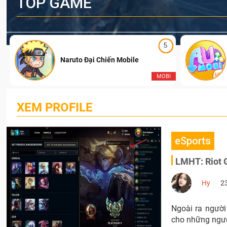
TOP GAME
5
Naruto Đại Chiến Mobile
I
MOBI
XEM PROFILE
eSports
LMHT: Riot G
Hy
2
Ngoài ra người
cho những người