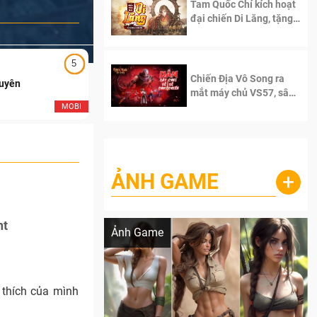
Tam Quốc Chí kích hoạt
đại chiến Di Lăng, tặng
siêu code giá trị dành
cho 100 độc giả đầu
tiên.
5
5
Chiến Địa Vô Song ra
Duyên
Ngạo Thiên Mobile
mắt máy chủ VS57, sân
chơi đích thực dành cho
MOBI
MOB
dân cày
ẢNH GAME
+
Lala Croft vừa nóng vừa xinh dưới nét vẽ
của AI
nt
Ảnh Game
 thích của mình