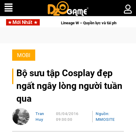
Mới Nhất
tay kẻ đoạt được Vương Quyền thành Kent sắp tới!
Trial Xtrem
MOBI
Bộ sưu tập Cosplay đẹp
ngất ngây lòng người tuần
qua
Tran
05/04/2016
Nguồn:
Huy
09:00:00
MMOSITE