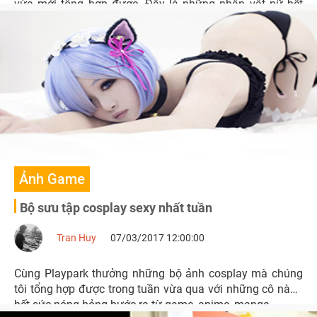
vừa mới tổng hợp được. Đây là những nhân vật nữ hết
sức xinh đẹp và nóng bỏng bước ra từ game, anime/
manga, movie...
Ảnh Game
Bộ sưu tập cosplay sexy nhất tuần
Tran Huy
07/03/2017 12:00:00
Cùng Playpark thưởng những bộ ảnh cosplay mà chúng
tôi tổng hợp được trong tuần vừa qua với những cô nàng
hết sức nóng bỏng bước ra từ game, anime, manga.