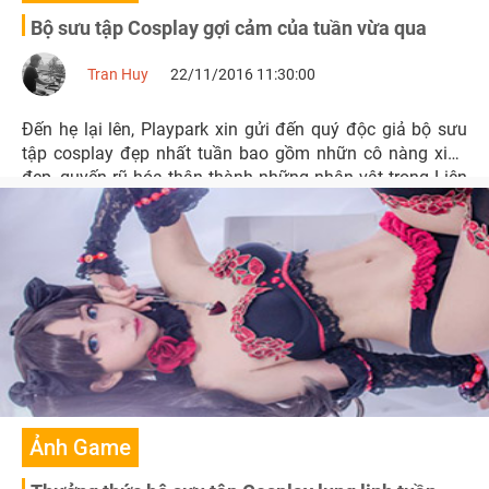
Bộ sưu tập Cosplay gợi cảm của tuần vừa qua
Tran Huy
22/11/2016 11:30:00
Đến hẹ lại lên, Playpark xin gửi đến quý độc giả bộ sưu
tập cosplay đẹp nhất tuần bao gồm nhữn cô nàng xinh
đẹp, quyến rũ hóa thân thành những nhân vật trong Liên
Minh Huyền Thoại, Moonlight Blade, WoW, Sword Art
Online,...
Ảnh Game