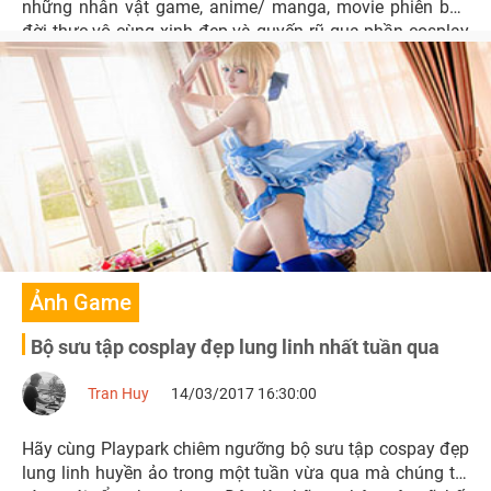
những nhân vật game, anime/ manga, movie phiên bản
đời thực vô cùng xinh đẹp và quyến rũ qua phần cosplay
của những cô nàng hot girl nhé.
Ảnh Game
Bộ sưu tập cosplay đẹp lung linh nhất tuần qua
Tran Huy
14/03/2017 16:30:00
Hãy cùng Playpark chiêm ngưỡng bộ sưu tập cospay đẹp
lung linh huyền ảo trong một tuần vừa qua mà chúng tôi