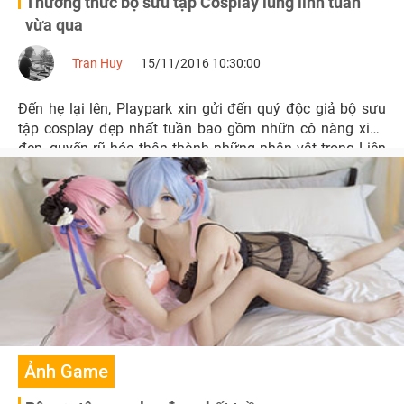
Thưởng thức bộ sưu tập Cosplay lung linh tuần
vừa qua
Tran Huy
15/11/2016 10:30:00
Đến hẹ lại lên, Playpark xin gửi đến quý độc giả bộ sưu
tập cosplay đẹp nhất tuần bao gồm nhữn cô nàng xinh
đẹp, quyến rũ hóa thân thành những nhân vật trong Liên
Minh Huyền Thoại, Moonlight Blade, WoW, Sword Art
Online,...
Ảnh Game