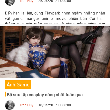
Tran Huy
25/04/2017 14:00:00
Đến hẹn lại lên, cùng Playpark nhìm ngắm những nhân
vật game, manga/ anime, movie phiên bản đời thực
thông qua các màn cosplay vô cùng nóng bỏng của
những nữ coser xinh đẹp nhé.
Ảnh Game
Bộ sưu tập cosplay nóng nhất tuần qua
Tran Huy
18/04/2017 11:00:00