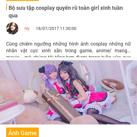
Bộ sưu tập cosplay quyến rũ toàn girl xinh tuần
qua
Hy
18/07/2017 11:30:00
Cùng chiêm ngưỡng những hình ảnh cosplay những nữ
nhân vật cực xinh xắn trong game, anime/ manga,
movie... mà chúng tôi tổng hợp được trong tuần vừa qua
nhé.
Ảnh Game