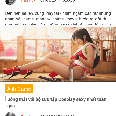
Tran Huy
09/05/2017 10:00:00
Đến hẹn lại lên, cùng Playpark nhìm ngắm các nữ những
nhân vật game, manga/ anime, movie bước ra đời thực
qua màn cosplay của những coser xinh đẹp và đáng yêu
nhé.
Ảnh Game
Bỏng mắt với bộ sưu tập Cosplay sexy nhất tuần
qua