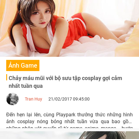
Ảnh Game
Chảy máu mũi với bộ sưu tập cosplay gợi cảm
nhất tuần qua
Tran Huy
21/02/2017 09:45:00
Đến hẹn lại lên, cùng Playpark thưởng thức những hình
ảnh cosplay nóng bỏng nhất tuần vừa qua bao gồm
những nhân vật quyến rũ từ game, anime, manga... bước
ra đời thực.