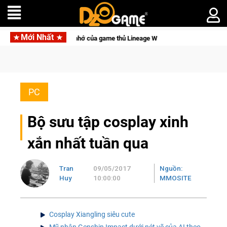
Mới Nhất
ng Pocketpair đưa bom tấn săn thú sinh tồn lên di động với tên gọi Palworld On
PC
Bộ sưu tập cosplay xinh
xắn nhất tuần qua
Tran
09/05/2017
Nguồn:
Huy
10:00:00
MMOSITE
Cosplay Xiangling siêu cute