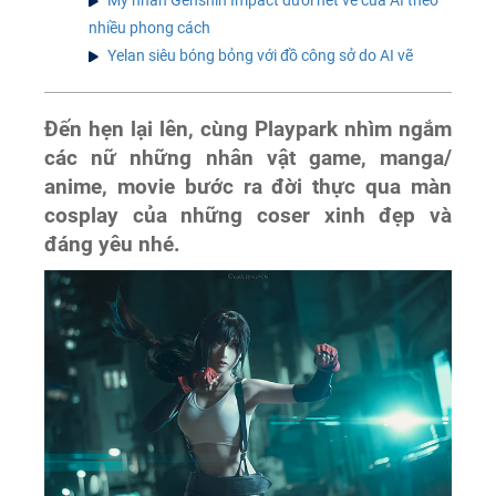
Mỹ nhân Genshin Impact dưới nét vẽ của AI theo
nhiều phong cách
Yelan siêu bóng bỏng với đồ công sở do AI vẽ
Đến hẹn lại lên, cùng Playpark nhìm ngắm
các nữ những nhân vật game, manga/
anime, movie bước ra đời thực qua màn
cosplay của những coser xinh đẹp và
đáng yêu nhé.