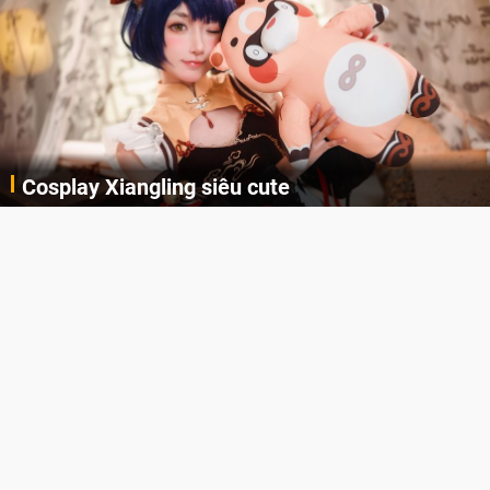
Cosplay Xiangling siêu cute
Cùng thưởng thức những hình ảnh cosplay Xiangling trong Genshin Impact siêu dễ thương của người dùng Weibo "阿包也是兔娘"