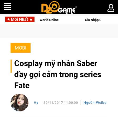
Mới Nhất
rld Online
Gia Nhập Closed Beta Norse Saga: Cửu Giới Thức 
MOBI
Cosplay mỹ nhân Saber
đầy gợi cảm trong series
Fate
Hy
30/11/2017 11:00:00
Nguồn: Weibo