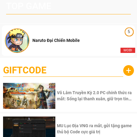
TOP GAME
5
Naruto Đại Chiến Mobile
MOBI
GIFTCODE
+
Võ Lâm Truyền Kỳ 2.0 PC chính thức ra
mắt: Sống lại thanh xuân, giữ trọn tinh
thần Võ Lâm
MU Lục Địa VNG ra mắt, gửi tặng game
thủ bộ Code cực giá trị