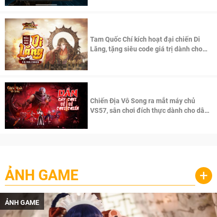
Tam Quốc Chí kích hoạt đại chiến Di
Lăng, tặng siêu code giá trị dành cho
100 độc giả đầu tiên.
Chiến Địa Vô Song ra mắt máy chủ
VS57, sân chơi đích thực dành cho dân
cày
ẢNH GAME
+
ẢNH GAME