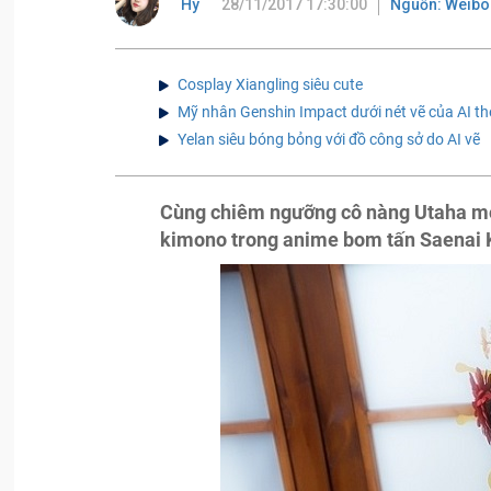
Hy
28/11/2017 17:30:00
Nguồn: Weibo
Cosplay Xiangling siêu cute
Mỹ nhân Genshin Impact dưới nét vẽ của AI t
Yelan siêu bóng bỏng với đồ công sở do AI vẽ
Cùng chiêm ngưỡng cô nàng Utaha mo
kimono trong anime bom tấn Saenai 