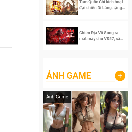
Tam Quốc Chí kích hoạt
đại chiến Di Lăng, tặng
siêu code giá trị dành
cho 100 độc giả đầu
tiên.
Chiến Địa Vô Song ra
mắt máy chủ VS57, sân
chơi đích thực dành cho
dân cày
ẢNH GAME
+
Lala Croft vừa nóng vừa xinh dưới nét vẽ
của AI
Ảnh Game