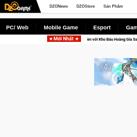
DZONews
DZOStore
Sản Phẩm
PC/ Web
Mobile Game
Esport
Gam
Mới Nhất
y ánh đèn với Kho Báu Hoàng Gia Sapphire Neon Punk