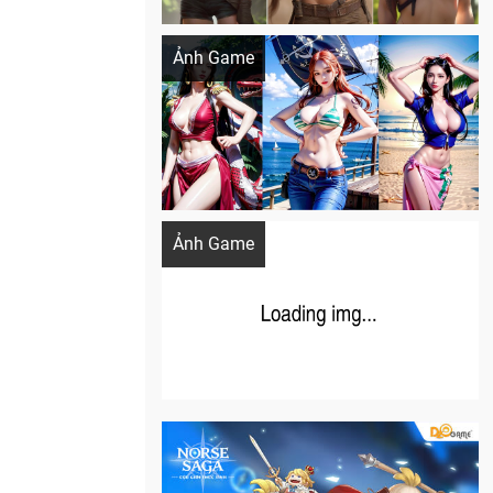
Khi AI Cosplay gái đẹp One Piece
Ảnh Game
Cosplay Xiangling siêu cute
Ảnh Game