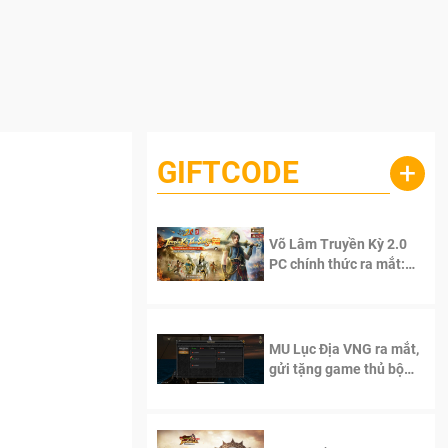
GIFTCODE
+
Võ Lâm Truyền Kỳ 2.0
PC chính thức ra mắt:
Sống lại thanh xuân, giữ
trọn tinh thần Võ Lâm
MU Lục Địa VNG ra mắt,
gửi tặng game thủ bộ
Code cực giá trị