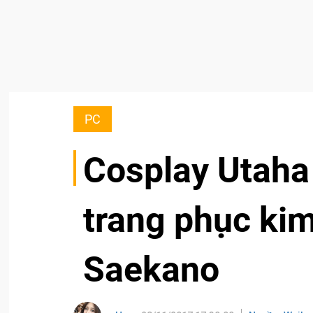
PC
Cosplay Utaha
trang phục ki
Saekano