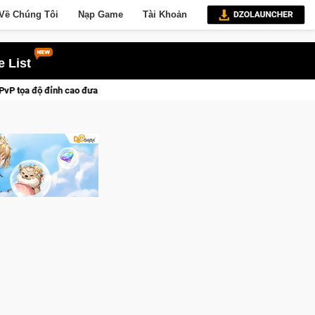
Về Chúng Tôi
Nạp Game
Tài Khoản
 List
đưa bạn vào các chiến dịch lịch sử khốc liệt
Trial Xtreme Fr