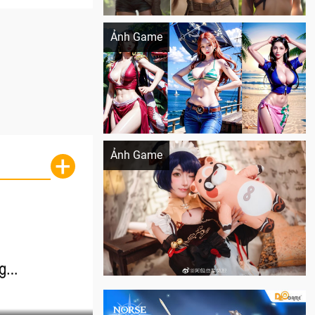
Khi AI Cosplay gái đẹp One Piece
Ảnh Game
Cosplay Xiangling siêu cute
Ảnh Game
+