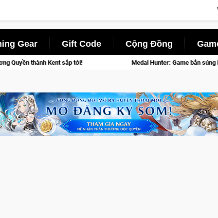
ing Gear
Gift Code
Cộng Đồng
Game
nt sắp tới!
Medal Hunter: Game bắn súng PvP tọa độ đỉnh cao 