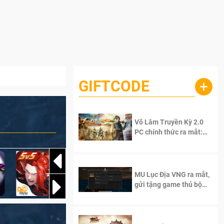
GIFTCODE
+
Võ Lâm Truyền Kỳ 2.0
PC chính thức ra mắt:
Sống lại thanh xuân, giữ
trọn tinh thần Võ Lâm
MU Lục Địa VNG ra mắt,
gửi tặng game thủ bộ
Code cực giá trị