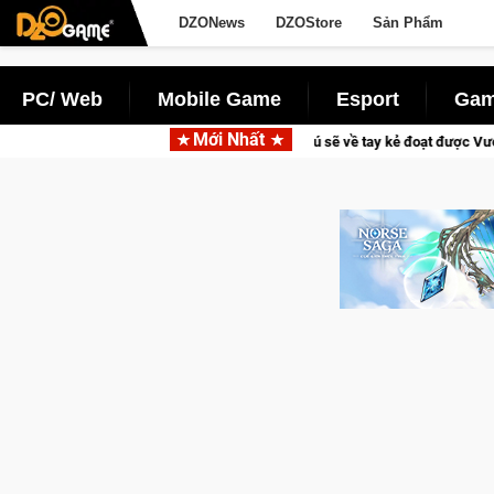
DZONews
DZOStore
Sản Phẩm
PC/ Web
Mobile Game
Esport
Gam
Mới Nhất
Lineage W – Quyền lực và tài phú sẽ về tay kẻ đoạt được Vương Quyền thành Ke