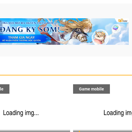
le
Game mobile