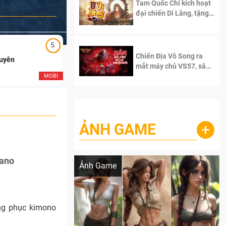
Tam Quốc Chí kích hoạt
đại chiến Di Lăng, tặng
siêu code giá trị dành
cho 100 độc giả đầu
tiên.
5
5
Chiến Địa Vô Song ra
Duyên
Ngạo Thiên Mobile
mắt máy chủ VS57, sân
chơi đích thực dành cho
MOBI
MOB
dân cày
ẢNH GAME
+
Lala Croft vừa nóng vừa xinh dưới nét vẽ
của AI
kano
Ảnh Game
ng phục kimono