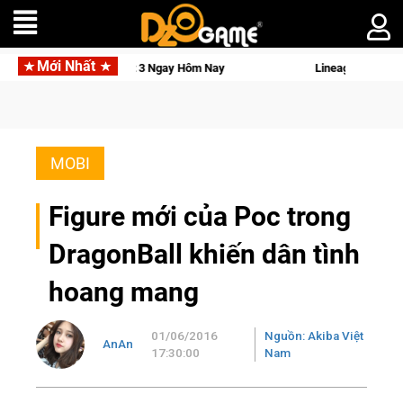
Mới Nhất
et 3 Ngay Hôm Nay
Lineage W – Quyền lực và tài phú sẽ về ta
MOBI
Figure mới của Poc trong
DragonBall khiến dân tình
hoang mang
01/06/2016
Nguồn: Akiba Việt
AnAn
17:30:00
Nam