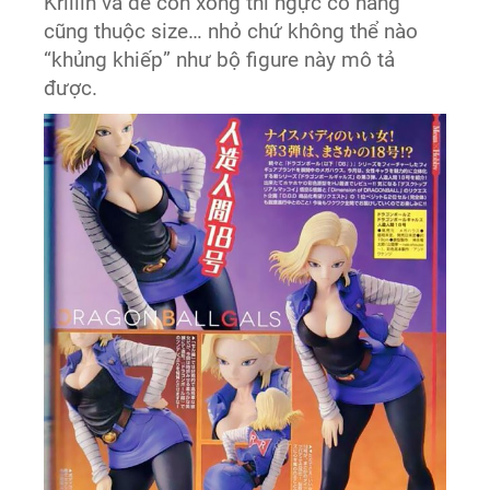
Krillin và đẻ con xong thì ngực cô nàng
cũng thuộc size… nhỏ chứ không thể nào
“khủng khiếp” như bộ figure này mô tả
được.