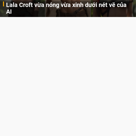
Lala Croft vừa nóng vừa xinh dưới nét vẽ của
AI
Cùng đến với những hình ảnh Lala Croft của Tomb Raider dưới nét vẽ của AI. Một cô nàng xinh đẹp, nóng bỏng nhưng cũng rắn rỏi và mạnh mẽ.