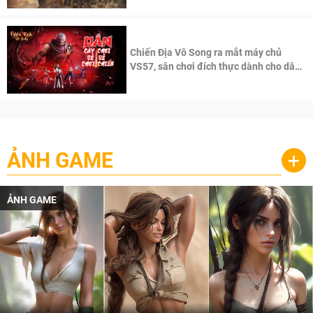
Chiến Địa Vô Song ra mắt máy chủ
VS57, sân chơi đích thực dành cho dân
cày
ẢNH GAME
+
ẢNH GAME