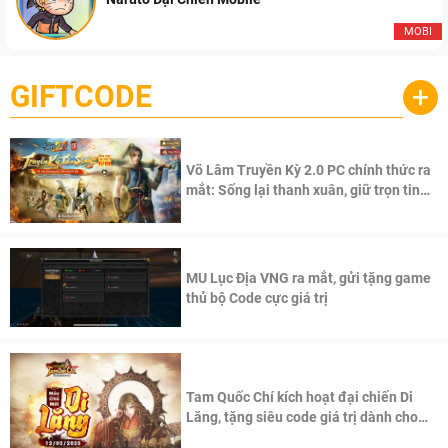
MOBI
GIFTCODE
+
Võ Lâm Truyền Kỳ 2.0 PC chính thức ra
mắt: Sống lại thanh xuân, giữ trọn tinh
thần Võ Lâm
MU Lục Địa VNG ra mắt, gửi tặng game
thủ bộ Code cực giá trị
Tam Quốc Chí kích hoạt đại chiến Di
Lăng, tặng siêu code giá trị dành cho
100 độc giả đầu tiên.