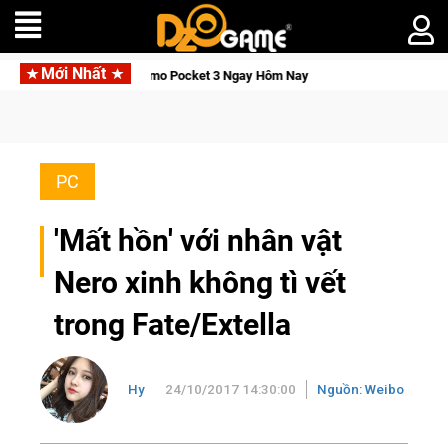
Mới Nhất
 Ngay Hôm Nay
Medal Hunter: Game bắn súng PvP tọa độ đỉnh c
PC
'Mất hồn' với nhân vật
Nero xinh không tì vết
trong Fate/Extella
Hy
24/10/2017 14:30:00
Nguồn: Weibo