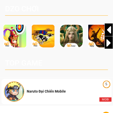
đang được phát triển dựa trên IP Palworld nổi tiếng toàn
DZO CHƠI
cầu, theo giấy phép chính thức từ công ty game Nhật Bản
Pocketpair, Inc.
TOP GAME
5
Naruto Đại Chiến Mobile
MOBI