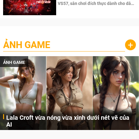
VS57, sân chơi đích thực dành cho dân
cày
ẢNH GAME
+
ẢNH GAME
Lala Croft vừa nóng vừa xinh dưới nét vẽ của
AI
Cùng đến với những hình ảnh Lala Croft của Tomb Raider dưới nét vẽ của AI. Một cô nàng xinh đẹp, nóng bỏng nhưng cũng rắn rỏi và mạnh mẽ.