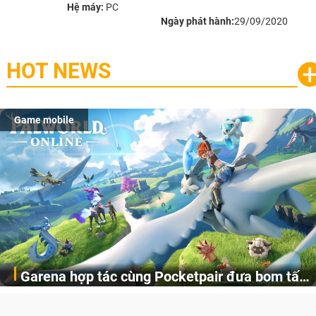
Hệ máy:
PC
Ngày phát hành:
29/09/2020
HOT NEWS
Game mobile
Garena hợp tác cùng Pocketpair đưa bom tấn
Garena Singapore hôm nay đã công bố Palworld Online,
săn thú sinh tồn lên di động với tên gọi
một cuộc phiêu lưu sinh tồn nhiều người chơi mới hiện
Palworld Online