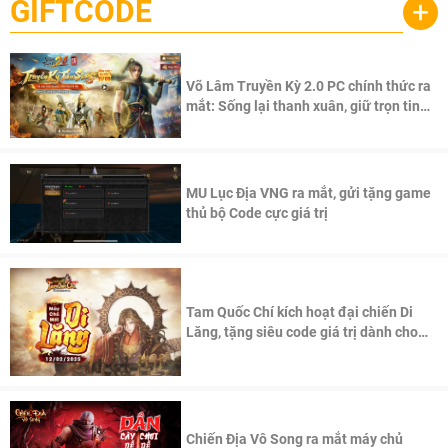
GIFTCODE
+
Võ Lâm Truyền Kỳ 2.0 PC chính thức ra
mắt: Sống lại thanh xuân, giữ trọn tinh
thần Võ Lâm
MU Lục Địa VNG ra mắt, gửi tặng game
thủ bộ Code cực giá trị
Tam Quốc Chí kích hoạt đại chiến Di
Lăng, tặng siêu code giá trị dành cho
100 độc giả đầu tiên.
Chiến Địa Vô Song ra mắt máy chủ