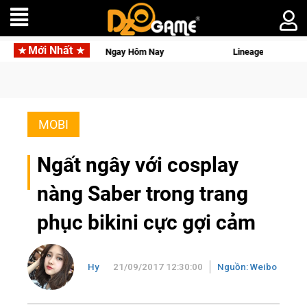
Mới Nhất
 Hôm Nay
Lineage W – Quyền lực và tài phú sẽ về tay kẻ đoạt 
MOBI
Ngất ngây với cosplay
nàng Saber trong trang
phục bikini cực gợi cảm
Hy
21/09/2017 12:30:00
Nguồn: Weibo