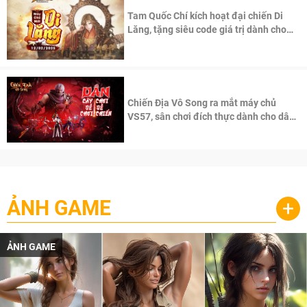
Tam Quốc Chí kích hoạt đại chiến Di
Lăng, tặng siêu code giá trị dành cho
100 độc giả đầu tiên.
Chiến Địa Vô Song ra mắt máy chủ
VS57, sân chơi đích thực dành cho dân
cày
ẢNH GAME
+
ẢNH GAME