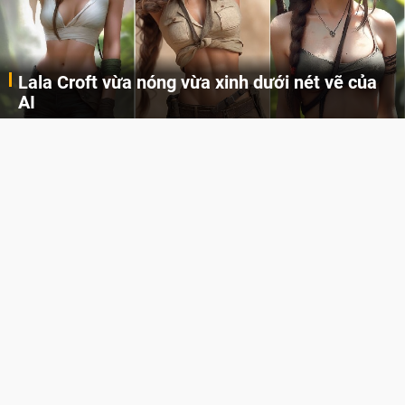
Lala Croft vừa nóng vừa xinh dưới nét vẽ của
AI
Cùng đến với những hình ảnh Lala Croft của Tomb Raider dưới nét vẽ của AI. Một cô nàng xinh đẹp, nóng bỏng nhưng cũng rắn rỏi và mạnh mẽ.