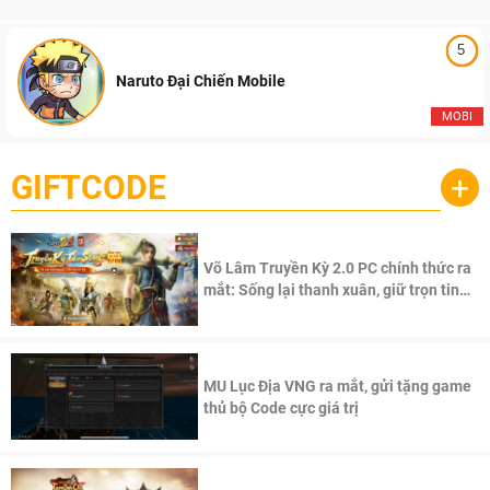
5
Naruto Đại Chiến Mobile
MOBI
GIFTCODE
+
Võ Lâm Truyền Kỳ 2.0 PC chính thức ra
mắt: Sống lại thanh xuân, giữ trọn tinh
thần Võ Lâm
MU Lục Địa VNG ra mắt, gửi tặng game
thủ bộ Code cực giá trị