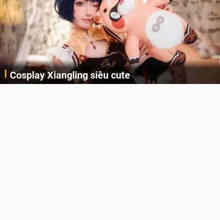
Cosplay Xiangling siêu cute
Cùng thưởng thức những hình ảnh cosplay Xiangling trong Genshin Impact siêu dễ thương của người dùng Weibo "阿包也是兔娘"