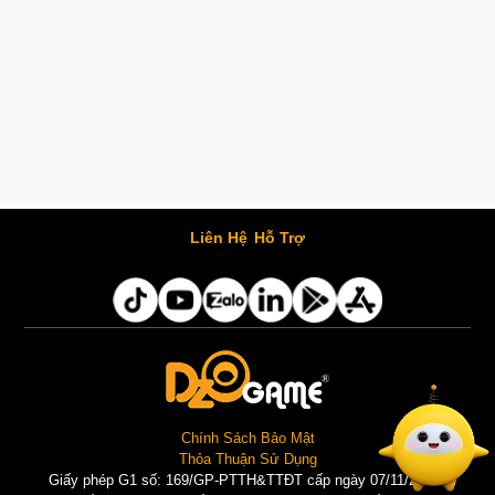
Liên Hệ
Hỗ Trợ
Chính Sách Bảo Mật
Thỏa Thuận Sử Dụng
Giấy phép G1 số: 169/GP-PTTH&TTĐT cấp ngày 07/11/2025 |