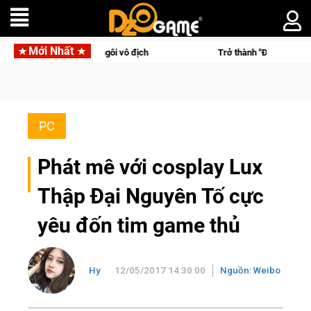
Mới Nhất
nh "Đại ca Mèo" khuấy đảo thế giới ngầm trong Cat Mafia
PC
Phát mê với cosplay Lux
Thập Đại Nguyên Tố cực
yêu đốn tim game thủ
Hy
12/05/2017 14:30:00
Nguồn: Weibo