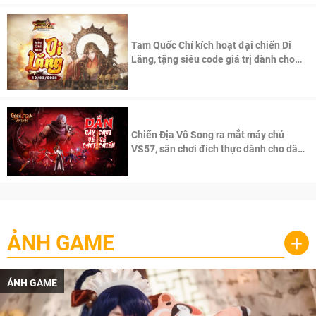
Tam Quốc Chí kích hoạt đại chiến Di
Lăng, tặng siêu code giá trị dành cho
100 độc giả đầu tiên.
Chiến Địa Vô Song ra mắt máy chủ
VS57, sân chơi đích thực dành cho dân
cày
ẢNH GAME
+
ẢNH GAME