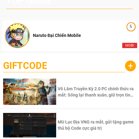
TOP GAME
5
Naruto Đại Chiến Mobile
MOBI
GIFTCODE
+
Võ Lâm Truyền Kỳ 2.0 PC chính thức ra
mắt: Sống lại thanh xuân, giữ trọn tinh
thần Võ Lâm
MU Lục Địa VNG ra mắt, gửi tặng game
thủ bộ Code cực giá trị