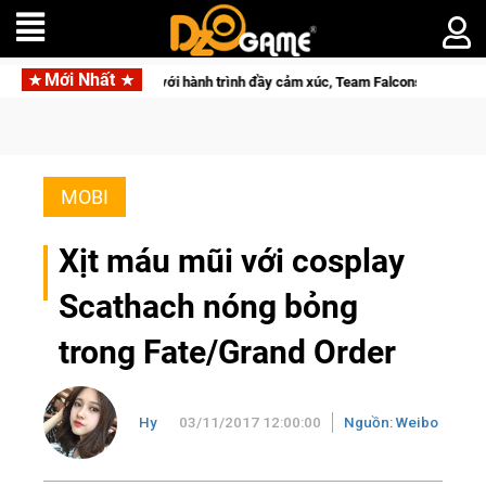
Mới Nhất
 xúc, Team Falcons lên ngôi vô địch
Trở thành "Đại ca Mèo" k
MOBI
Xịt máu mũi với cosplay
Scathach nóng bỏng
trong Fate/Grand Order
Hy
03/11/2017 12:00:00
Nguồn: Weibo