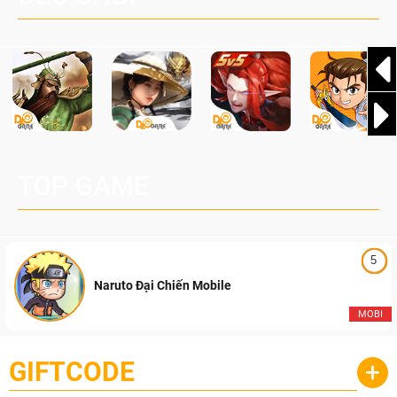
TOP GAME
5
Naruto Đại Chiến Mobile
MOBI
GIFTCODE
+