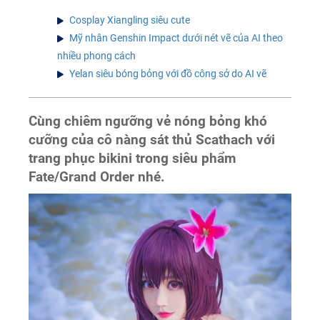
Cosplay Xiangling siêu cute
Mỹ nhân Genshin Impact dưới nét vẽ của AI theo
nhiều phong cách
Yelan siêu bóng bỏng với đồ công sở do AI vẽ
Cùng chiêm ngưỡng vẻ nóng bỏng khó
cưỡng của cô nàng sát thủ Scathach với
trang phục bikini trong siêu phẩm
Fate/Grand Order nhé.