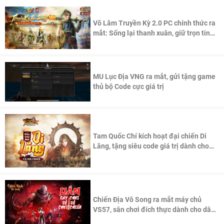
Võ Lâm Truyền Kỳ 2.0 PC chính thức ra
mắt: Sống lại thanh xuân, giữ trọn tinh
thần Võ Lâm
MU Lục Địa VNG ra mắt, gửi tặng game
thủ bộ Code cực giá trị
Tam Quốc Chí kích hoạt đại chiến Di
Lăng, tặng siêu code giá trị dành cho
100 độc giả đầu tiên.
Chiến Địa Vô Song ra mắt máy chủ
VS57, sân chơi đích thực dành cho dân
cày