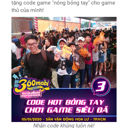
tặng code game "nóng bỏng tay" cho game
thủ của mình!
Nhận code khủng luôn nè!