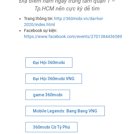
Điạ điểm nằm ngay trung tâm quận 1 –
Tp.HCM nên cực kỳ dễ tìm
Trang thông tin:
http://360mobi.vn/dai-hoi-
2020/index.html
Facebook sự kiện:
https://www.facebook.com/events/2701384436589301/
Đại Hội 360mobi
Đại Hội 360mobi VNG
game 360mobi
Mobile Legends: Bang Bang VNG
360mobi Cờ Tỷ Phú