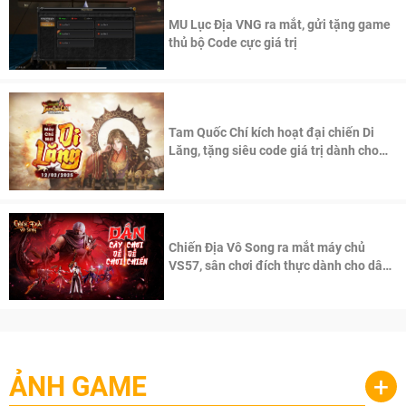
MU Lục Địa VNG ra mắt, gửi tặng game
thủ bộ Code cực giá trị
Tam Quốc Chí kích hoạt đại chiến Di
Lăng, tặng siêu code giá trị dành cho
100 độc giả đầu tiên.
Chiến Địa Vô Song ra mắt máy chủ
VS57, sân chơi đích thực dành cho dân
cày
ẢNH GAME
+