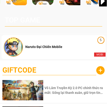
TOP GAME
5
Naruto Đại Chiến Mobile
MOBI
GIFTCODE
+
Võ Lâm Truyền Kỳ 2.0 PC chính thức ra
mắt: Sống lại thanh xuân, giữ trọn tinh
thần Võ Lâm