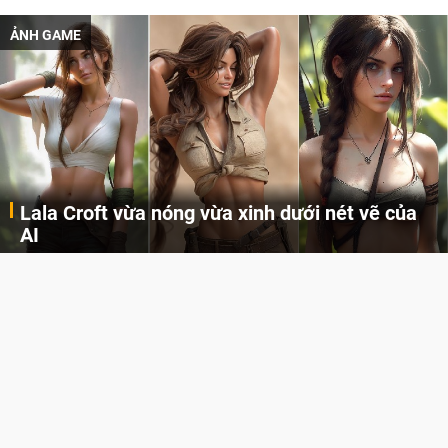
ẢNH GAME
Lala Croft vừa nóng vừa xinh dưới nét vẽ của
AI
Cùng đến với những hình ảnh Lala Croft của Tomb Raider dưới nét vẽ của AI. Một cô nàng xinh đẹp, nóng bỏng nhưng cũng rắn rỏi và mạnh mẽ.