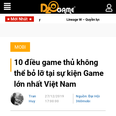
Mới Nhất
Lineage W – Quyền lực và tài phú sẽ về tay kẻ đoạt được Vương Quyền thàn
MOBI
10 điều game thủ không
thể bỏ lỡ tại sự kiện Game
lớn nhất Việt Nam
Tran
27/12/2019
Nguồn: Đại Hội
Huy
17:00:00
360mobi