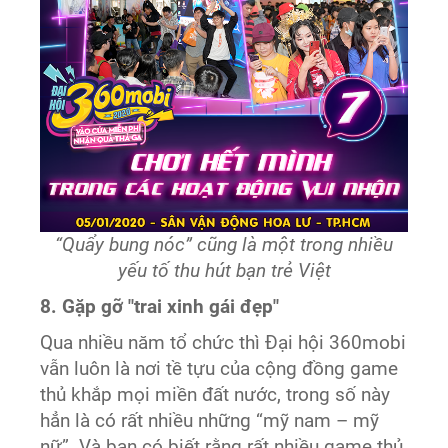
“Quẩy bung nóc” cũng là một trong nhiều
yếu tố thu hút bạn trẻ Việt
8. Gặp gỡ "trai xinh gái đẹp"
Qua nhiều năm tổ chức thì Đại hội 360mobi
vẫn luôn là nơi tề tựu của cộng đồng game
thủ khắp mọi miền đất nước, trong số này
hẳn là có rất nhiều những “mỹ nam – mỹ
nữ”. Và bạn có biết rằng rất nhiều game thủ