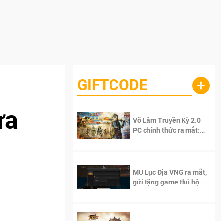
GIFTCODE
+
ưa
Võ Lâm Truyền Kỳ 2.0
PC chính thức ra mắt:
Sống lại thanh xuân, giữ
trọn tinh thần Võ Lâm
MU Lục Địa VNG ra mắt,
gửi tặng game thủ bộ
Code cực giá trị