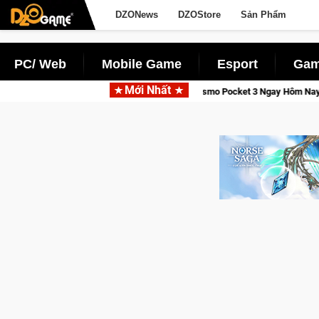
DZONews
DZOStore
Sản Phẩm
PC/ Web
Mobile Game
Esport
Gam
Mới Nhất
ỉnh, Săn DJI Osmo Pocket 3 Ngay Hôm Nay
Lineage W – Quyền 