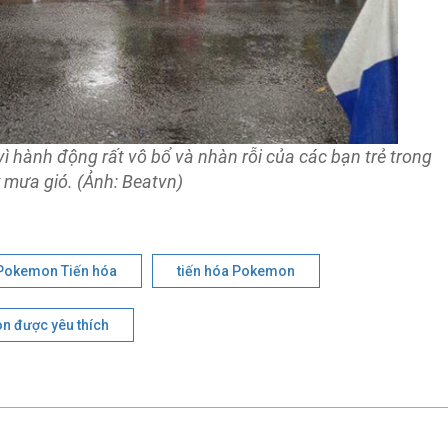
ì hành động rất vô bổ và nhàn rỗi của các bạn trẻ trong
 mưa gió. (Ảnh: Beatvn)
Pokemon Tiến hóa
tiến hóa Pokemon
 được yêu thích