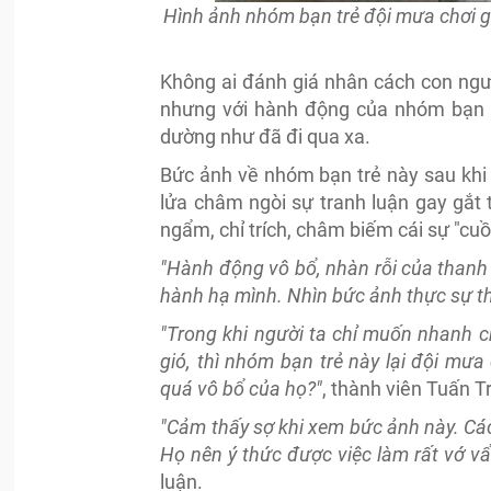
Hình ảnh nhóm bạn trẻ đội mưa chơi 
Không ai đánh giá nhân cách con người
nhưng với hành động của nhóm bạn tr
dường như đã đi qua xa.
Bức ảnh về nhóm bạn trẻ này sau khi 
lửa châm ngòi sự tranh luận gay gắt 
ngẩm, chỉ trích, châm biếm cái sự "cu
"Hành động vô bổ, nhàn rỗi của thanh n
hành hạ mình. Nhìn bức ảnh thực sự thấ
"Trong khi người ta chỉ muốn nhanh 
gió, thì nhóm bạn trẻ này lại đội mư
quá vô bổ của họ?"
, thành viên Tuấn T
"Cảm thấy sợ khi xem bức ảnh này. Các
Họ nên ý thức được việc làm rất vớ vẩ
luận.