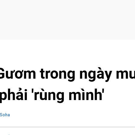
 Gươm trong ngày m
phải 'rùng mình'
 Soha