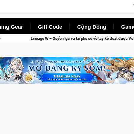
ing Gear
Gift Code
Cộng Đồng
Game
lực và tài phú sẽ về tay kẻ đoạt được Vương Quyền thành Kent sắp tới!