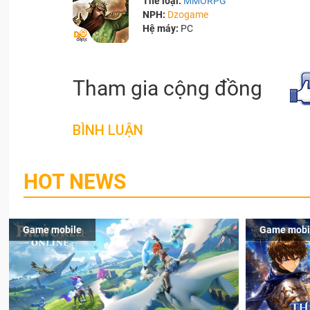
Thể loại:
MMORPG
NPH:
Dzogame
Hệ máy:
PC
Tham gia cộng đồng
BÌNH LUẬN
HOT NEWS
Game mobile
Game mobi