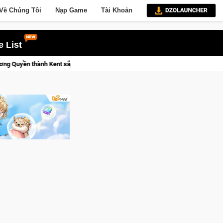
Về Chúng Tôi
Nạp Game
Tài Khoản
 List
Trial Xtreme Freedom – Game đua xe mô tô PvP sở hữu vật lý siêu 