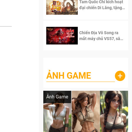
Tam Quốc Chí kích hoạt
đại chiến Di Lăng, tặng
siêu code giá trị dành
cho 100 độc giả đầu
tiên.
Chiến Địa Vô Song ra
mắt máy chủ VS57, sân
chơi đích thực dành cho
dân cày
ẢNH GAME
+
Lala Croft vừa nóng vừa xinh dưới nét vẽ
của AI
Ảnh Game