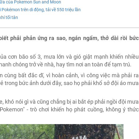
 nữa của Pokemon Sun and Moon
 Pokémon trên di động, tải về 550 triệu lần
hí tối tân
iết phải phản ứng ra sao, ngán ngẩm, thở dài rồi bức
a cơn bão số 3, mưa lớn và gió giật mạnh khiến nhiều
anh chóng trở về nhà, hay tìm nơi an toàn để tạm trú.
 cùng bất đắc dĩ, vì hoàn cảnh, vì công việc mà phải ra
ẻ trong bức ảnh dưới đây, sao họ phải khổ sở đội áo mưa
, khó nói gì và cũng chẳng bị ai bắt ép phải ngồi đội mưa
 Pokemon" - trò chơi khiến họ phát cuồng, không ý thức