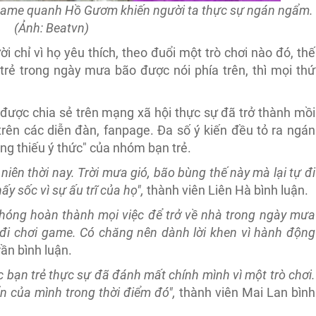
game quanh Hồ Gươm khiến người ta thực sự ngán ngẩm.
(Ảnh: Beatvn)
 chỉ vì họ yêu thích, theo đuổi một trò chơi nào đó, thế
ẻ trong ngày mưa bão được nói phía trên, thì mọi thứ
được chia sẻ trên mạng xã hội thực sự đã trở thành mồi
trên các diễn đàn, fanpage. Đa số ý kiến đều tỏ ra ngán
ồng thiếu ý thức" của nhóm bạn trẻ.
iên thời nay. Trời mưa gió, bão bùng thế này mà lại tự đi
y sốc vì sự ấu trĩ của họ",
thành viên Liên Hà bình luận.
chóng hoàn thành mọi việc để trở về nhà trong ngày mưa
a đi chơi game. Có chăng nên dành lời khen vì hành động
rần bình luận.
 bạn trẻ thực sự đã đánh mất chính mình vì một trò chơi.
n của mình trong thời điểm đó",
thành viên Mai Lan bình