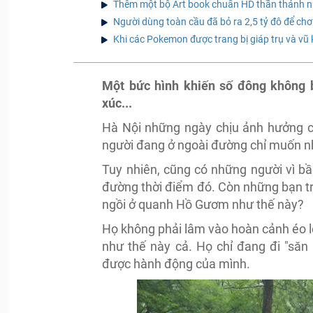
Thêm một bộ Art book chuẩn HD thần thánh
Người dùng toàn cầu đã bỏ ra 2,5 tỷ đô để chơi
Khi các Pokemon được trang bị giáp trụ và vũ k
Một bức hình khiến số đông không b
xúc...
Hà Nội những ngày chịu ảnh hưởng củ
người đang ở ngoài đường chỉ muốn nh
Tuy nhiên, cũng có những người vì bần
đường thời điểm đó. Còn những bạn tr
ngồi ở quanh Hồ Gươm như thế này?
Họ không phải lâm vào hoàn cảnh éo le
như thế này cả. Họ chỉ đang đi "săn
được hành động của mình.