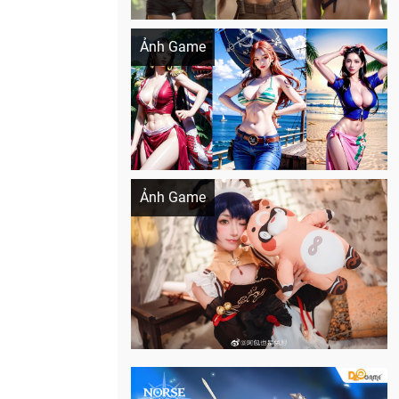
Khi AI Cosplay gái đẹp One Piece
Ảnh Game
Cosplay Xiangling siêu cute
Ảnh Game