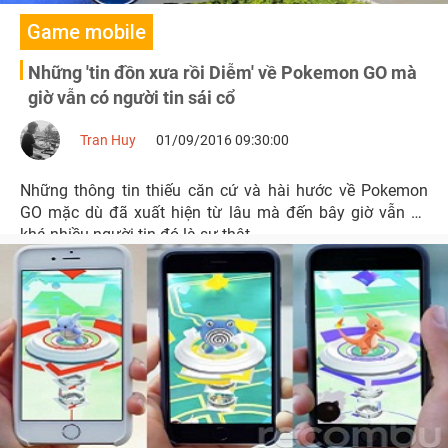
Game mobile
Những 'tin đồn xưa rồi Diễm' về Pokemon GO mà
giờ vẫn có người tin sái cổ
Tran Huy
01/09/2016 09:30:00
Những thông tin thiếu căn cứ và hài hước về Pokemon
GO mặc dù đã xuất hiện từ lâu mà đến bây giờ vẫn có
khá nhiều người tin đó là sự thật.