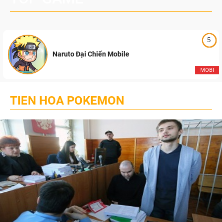
5
Naruto Đại Chiến Mobile
MOBI
TIEN HOA POKEMON