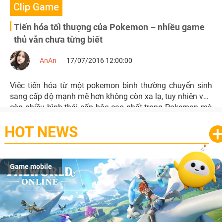
Clip Game
Tiến hóa tối thượng của Pokemon – nhiều game
thủ vẫn chưa từng biết
AnAn
17/07/2016 12:00:00
Việc tiến hóa từ một pokemon bình thường chuyển sinh
sang cấp độ mạnh mẽ hơn không còn xa lạ, tuy nhiên vẫn
còn nhiều hình thái cấp bậc cao nhất trong Pokemon mà
không phải game thủ nào cũng nắm rõ
HOT NEWS
Game mobile