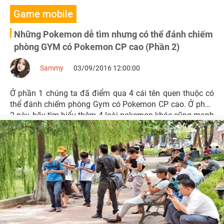
Game mobile
Những Pokemon dễ tìm nhưng có thể đánh chiếm
phòng GYM có Pokemon CP cao (Phần 2)
Sammy
03/09/2016 12:00:00
Ở phần 1 chúng ta đã điểm qua 4 cái tên quen thuộc có
thể đánh chiếm phòng Gym có Pokemon CP cao. Ở phần
2 này, hãy tìm hiểu thêm 4 loài pokemon khác cũng mạnh
mẽ không kém nhưng lại rất dễ bắt nhé.