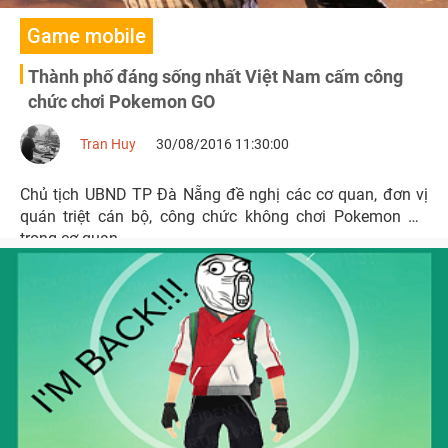
Game mobile
Thành phố đáng sống nhất Việt Nam cấm công
chức chơi Pokemon GO
Tran Huy
30/08/2016 11:30:00
Chủ tịch UBND TP Đà Nẵng đề nghị các cơ quan, đơn vị
quán triệt cán bộ, công chức không chơi Pokemon Go
trong cơ quan.