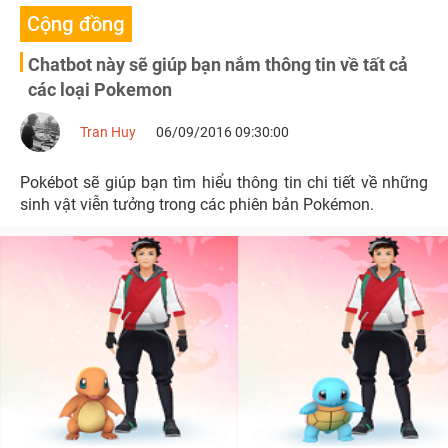
Cộng đồng
Chatbot này sẽ giúp bạn nắm thông tin về tất cả
các loại Pokemon
Tran Huy
06/09/2016 09:30:00
Pokébot sẽ giúp bạn tìm hiểu thông tin chi tiết về những
sinh vật viễn tưởng trong các phiên bản Pokémon.