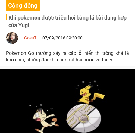
Cộng đồng
Khi pokemon được triệu hồi bằng lá bài dung hợp
của Yugi
GosuT
07/09/2016 09:30:00
Pokemon Go thường xảy ra các lỗi hiển thị trông khá là
khó chịu, nhưng đôi khi cũng rất hài hước và thú vị.