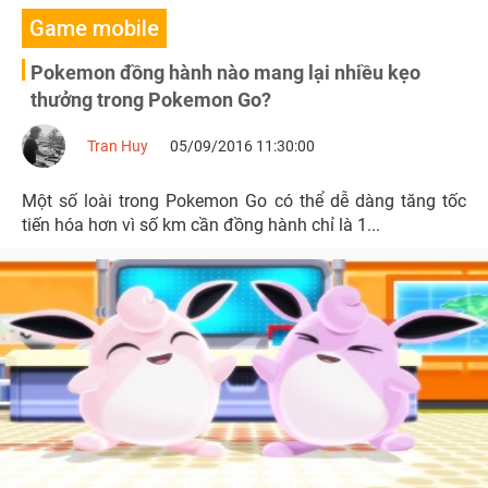
Game mobile
Pokemon đồng hành nào mang lại nhiều kẹo
thưởng trong Pokemon Go?
Tran Huy
05/09/2016 11:30:00
Một số loài trong Pokemon Go có thể dễ dàng tăng tốc
tiến hóa hơn vì số km cần đồng hành chỉ là 1...