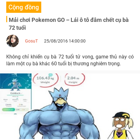
Cộng đồng
Mải chơi Pokemon GO – Lái ô tô đâm chết cụ bà
72 tuổi
GosuT
25/08/2016 14:00:00
Không chỉ khiến cụ bà 72 tuổi tử vong, game thủ này có
làm một cụ bà khác 60 tuổi bị thương nghiêm trọng.