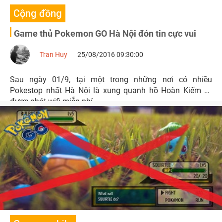
Cộng đồng
Game thủ Pokemon GO Hà Nội đón tin cực vui
Tran Huy
25/08/2016 09:30:00
Sau ngày 01/9, tại một trong những nơi có nhiều
Pokestop nhất Hà Nội là xung quanh hồ Hoàn Kiếm sẽ
được phát wifi miễn phí.