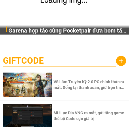
Garena hợp tác cùng Pocketpair đưa bom tấn
Garena Singapore hôm nay đã công bố Palworld Online,
săn thú sinh tồn lên di động với tên gọi
một cuộc phiêu lưu sinh tồn nhiều người chơi mới hiện
Palworld Online
đang được phát triển dựa trên IP Palworld nổi tiếng toàn
cầu, theo giấy phép chính thức từ công ty game Nhật Bản
GIFTCODE
+
Pocketpair, Inc.
Võ Lâm Truyền Kỳ 2.0 PC chính thức ra
mắt: Sống lại thanh xuân, giữ trọn tinh
thần Võ Lâm
MU Lục Địa VNG ra mắt, gửi tặng game
thủ bộ Code cực giá trị