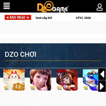
Mới Nhất
CFVL 2026 Mùa 2 khép lại với hành trình đầy cảm xúc, Team Falcons lên ngô
DZO CHƠI
TOP GAME