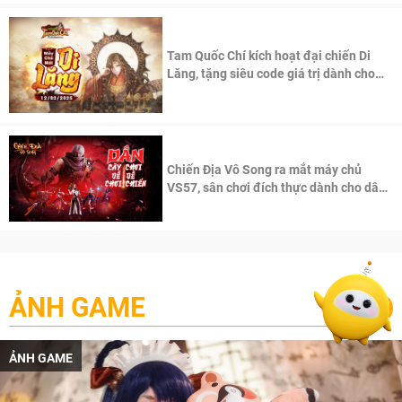
Tam Quốc Chí kích hoạt đại chiến Di
Lăng, tặng siêu code giá trị dành cho
100 độc giả đầu tiên.
Chiến Địa Vô Song ra mắt máy chủ
VS57, sân chơi đích thực dành cho dân
cày
ẢNH GAME
+
ẢNH GAME