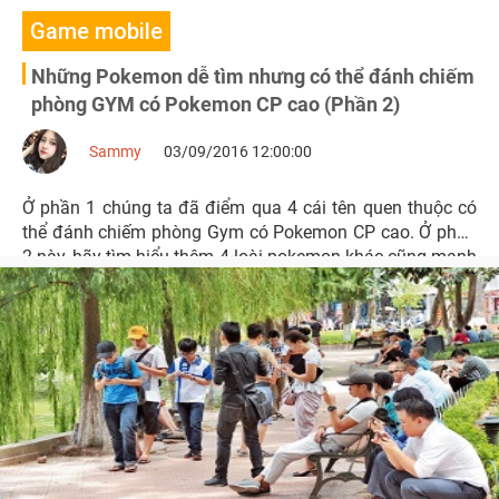
Game mobile
Những Pokemon dễ tìm nhưng có thể đánh chiếm
phòng GYM có Pokemon CP cao (Phần 2)
Sammy
03/09/2016 12:00:00
Ở phần 1 chúng ta đã điểm qua 4 cái tên quen thuộc có
thể đánh chiếm phòng Gym có Pokemon CP cao. Ở phần
2 này, hãy tìm hiểu thêm 4 loài pokemon khác cũng mạnh
mẽ không kém nhưng lại rất dễ bắt nhé.