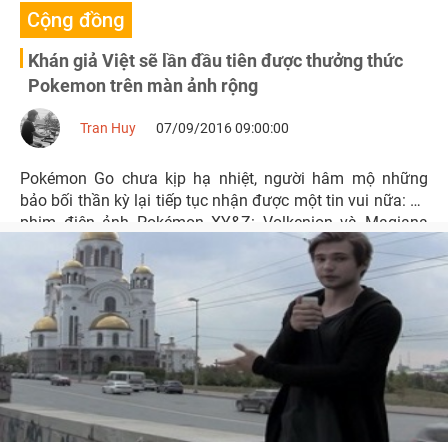
Cộng đồng
Khán giả Việt sẽ lần đầu tiên được thưởng thức
Pokemon trên màn ảnh rộng
Tran Huy
07/09/2016 09:00:00
Pokémon Go chưa kịp hạ nhiệt, người hâm mộ những
bảo bối thần kỳ lại tiếp tục nhận được một tin vui nữa: bộ
phim điện ảnh Pokémon XY&Z: Volkenion và Magiana
Siêu Máy Móc sẽ được chiếu tại Việt Nam.