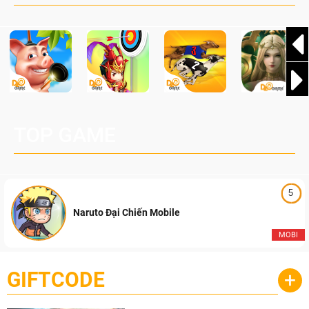
Pocketpair, Inc.
TOP GAME
5
Naruto Đại Chiến Mobile
MOBI
GIFTCODE
+