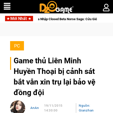
Mới Nhất
Gia Nhập Closed Beta Norse Saga: Cửu Giới Thức Tỉnh, Săn DJI Osm
PC
Game thủ Liên Minh
Huyền Thoại bị cảnh sát
bắt vẫn xin trụ lại bảo vệ
đồng đội
19/11/2015
Nguồn:
AnAn
14:30:00
Gianzhan