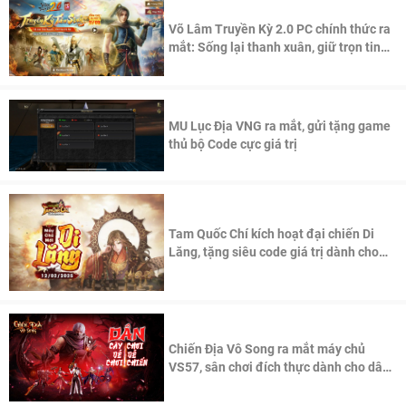
Võ Lâm Truyền Kỳ 2.0 PC chính thức ra
mắt: Sống lại thanh xuân, giữ trọn tinh
thần Võ Lâm
MU Lục Địa VNG ra mắt, gửi tặng game
thủ bộ Code cực giá trị
Tam Quốc Chí kích hoạt đại chiến Di
Lăng, tặng siêu code giá trị dành cho
100 độc giả đầu tiên.
Chiến Địa Vô Song ra mắt máy chủ
VS57, sân chơi đích thực dành cho dân
cày