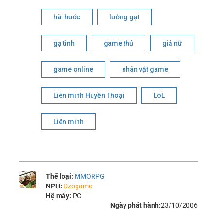
hài hước
lường gạt
gạ tình
game thủ
giả nữ
game online
nhân vật game
Liên minh Huyền Thoại
LoL
Liên minh
Thể loại:
MMORPG
NPH:
Dzogame
Hệ máy:
PC
Ngày phát hành:
23/10/2006