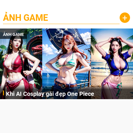
ẢNH GAME
+
ẢNH GAME
Khi AI Cosplay gái đẹp One Piece
Những cô nàng nóng bỏng Boa Hancock, Nico Robin, Nami, Yamato hay Perona được AI vẽ lại dưới hình thức Cosplay cực kỳ chuẩn chỉnh.