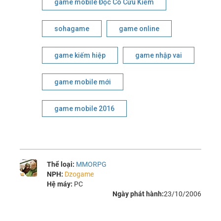
game mobile Độc Cô Cửu Kiếm
sohagame
game online
game kiếm hiệp
game nhập vai
game mobile mới
game mobile 2016
Thể loại:
MMORPG
NPH:
Dzogame
Hệ máy:
PC
Ngày phát hành:
23/10/2006