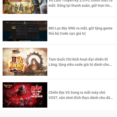
Võ Lâm Truyền Kỳ 2.0 PC chính thức ra
mắt: Sống lại thanh xuân, giữ trọn tinh
thần Võ Lâm
MU Lục Địa VNG ra mắt, gửi tặng game
thủ bộ Code cực giá trị
Tam Quốc Chí kích hoạt đại chiến Di
Lăng, tặng siêu code giá trị dành cho
100 độc giả đầu tiên.
Chiến Địa Vô Song ra mắt máy chủ
VS57, sân chơi đích thực dành cho dân
cày