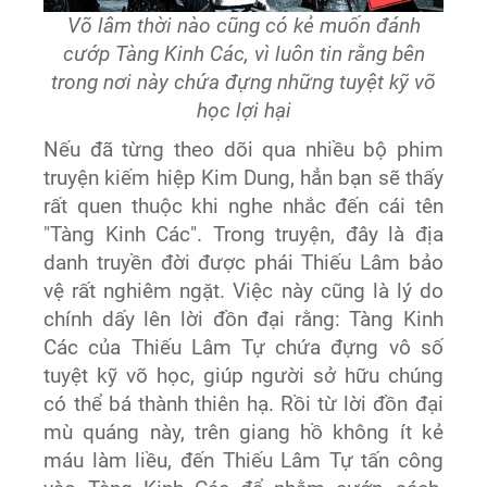
Võ lâm thời nào cũng có kẻ muốn đánh
cướp Tàng Kinh Các, vì luôn tin rằng bên
trong nơi này chứa đựng những tuyệt kỹ võ
học lợi hại
Nếu đã từng theo dõi qua nhiều bộ phim
truyện kiếm hiệp Kim Dung, hẳn bạn sẽ thấy
rất quen thuộc khi nghe nhắc đến cái tên
"Tàng Kinh Các". Trong truyện, đây là địa
danh truyền đời được phái Thiếu Lâm bảo
vệ rất nghiêm ngặt. Việc này cũng là lý do
chính dấy lên lời đồn đại rằng: Tàng Kinh
Các của Thiếu Lâm Tự chứa đựng vô số
tuyệt kỹ võ học, giúp người sở hữu chúng
có thể bá thành thiên hạ. Rồi từ lời đồn đại
mù quáng này, trên giang hồ không ít kẻ
máu làm liều, đến Thiếu Lâm Tự tấn công