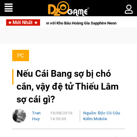
Mới Nhất
 đèn với Kho Báu Hoàng Gia Sapphire Neon Punk
PC
Nếu Cái Bang sợ bị chó
cắn, vậy đệ tử Thiếu Lâm
sợ cái gì?
Tran
19/08/2016
Nguồn: Độc Cô Cửu
Huy
14:30:00
Kiếm Mobile