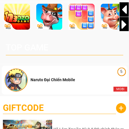
TOP GAME
5
Naruto Đại Chiến Mobile
MOBI
GIFTCODE
+