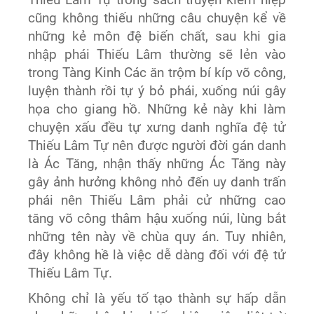
Thiếu Lâm Tự trong sách truyện kiếm hiệp
cũng không thiếu những câu chuyện kể về
những kẻ môn đệ biến chất, sau khi gia
nhập phái Thiếu Lâm thường sẽ lẻn vào
trong Tàng Kinh Các ăn trộm bí kíp võ công,
luyện thành rồi tự ý bỏ phái, xuống núi gây
họa cho giang hồ. Những kẻ này khi làm
chuyện xấu đều tự xưng danh nghĩa đệ tử
Thiếu Lâm Tự nên được người đời gán danh
là Ác Tăng, nhận thấy những Ác Tăng này
gây ảnh hưởng không nhỏ đến uy danh trấn
phái nên Thiếu Lâm phải cử những cao
tăng võ công thâm hậu xuống núi, lùng bắt
những tên này về chùa quy án. Tuy nhiên,
đây không hề là việc dễ dàng đối với đệ tử
Thiếu Lâm Tự.
Không chỉ là yếu tố tạo thành sự hấp dẫn