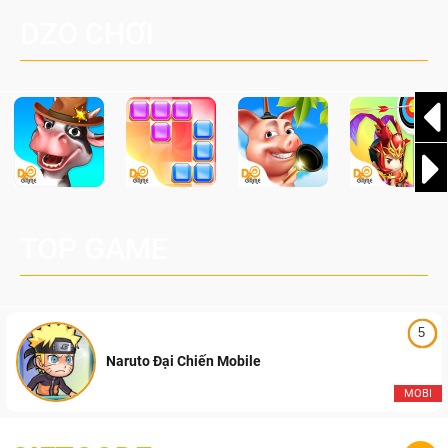
đang được phát triển dựa trên IP Palworld nổi tiếng toàn
DZO CHƠI
cầu, theo giấy phép chính thức từ công ty game Nhật Bản
Pocketpair, Inc.
TOP GAME
5
Naruto Đại Chiến Mobile
MOBI