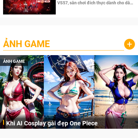
VS57, sân chơi đích thực dành cho dân
cày
ẢNH GAME
+
ẢNH GAME
Khi AI Cosplay gái đẹp One Piece
Những cô nàng nóng bỏng Boa Hancock, Nico Robin, Nami, Yamato hay Perona được AI vẽ lại dưới hình thức Cosplay cực kỳ chuẩn chỉnh.