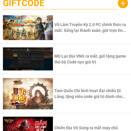
GIFTCODE
+
Võ Lâm Truyền Kỳ 2.0 PC chính thức ra
mắt: Sống lại thanh xuân, giữ trọn tinh
thần Võ Lâm
MU Lục Địa VNG ra mắt, gửi tặng game
thủ bộ Code cực giá trị
Tam Quốc Chí kích hoạt đại chiến Di
Lăng, tặng siêu code giá trị dành cho
100 độc giả đầu tiên.
Chiến Địa Vô Song ra mắt máy chủ