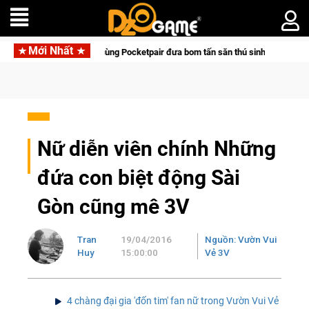
Mới Nhất
cketpair đưa bom tấn săn thú sinh tồn lên di động với tên gọi Palworld Online
Nữ diễn viên chính Những
đứa con biệt động Sài
Gòn cũng mê 3V
Tran
19/04/2016
Nguồn: Vườn Vui
Huy
15:00:00
Vẻ 3V
4 chàng đại gia 'đốn tim' fan nữ trong Vườn Vui Vẻ