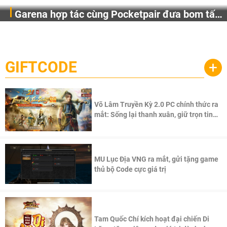
Garena hợp tác cùng Pocketpair đưa bom tấn
Garena Singapore hôm nay đã công bố Palworld Online,
săn thú sinh tồn lên di động với tên gọi
một cuộc phiêu lưu sinh tồn nhiều người chơi mới hiện
Palworld Online
đang được phát triển dựa trên IP Palworld nổi tiếng toàn
cầu, theo giấy phép chính thức từ công ty game Nhật Bản
GIFTCODE
+
Pocketpair, Inc.
Võ Lâm Truyền Kỳ 2.0 PC chính thức ra
mắt: Sống lại thanh xuân, giữ trọn tinh
thần Võ Lâm
MU Lục Địa VNG ra mắt, gửi tặng game
thủ bộ Code cực giá trị
Tam Quốc Chí kích hoạt đại chiến Di