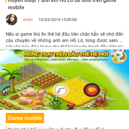
Huyền thoại 7 anh em Hồ Lô tái sinh trên game
mobile
AnAn
10/03/2016 15:00:00
Nếu ai game thủ 8x thế hệ đầu tiên chắc hẳn sẽ nhớ đến
câu chuyện về những anh em Hồ Lô, từng được xem là
nét văn hóa đặc trưng cho thế hệ truyện tranh đầu tiên tại
Trung Quốc
Game mobile