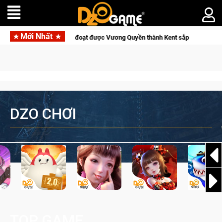
Mới Nhất
ng Quyền thành Kent sắp tới!
Medal Hunter: Game bắn súng PvP
DZO CHƠI
TOP GAME