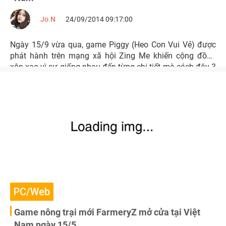
Jo.N
24/09/2014 09:17:00
Ngày 15/9 vừa qua, game Piggy (Heo Con Vui Vẻ) được
phát hành trên mạng xã hội Zing Me khiến cộng đồng
xôn xao vì sự giống nhau đến từng chi tiết mà cách đây 3
năm.
PC/Web
Game nông trại mới FarmeryZ mở cửa tại Việt
Nam ngày 15/5