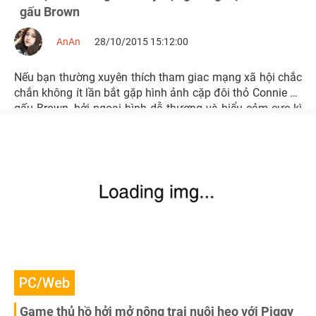
gấu Brown
AnAn
28/10/2015 15:12:00
Nếu bạn thường xuyên thích tham giac mạng xã hội chắc
chắn không ít lần bắt gặp hình ảnh cặp đôi thỏ Connie và
gấu Brown, bởi ngoại hình dễ thương và biểu cảm cực kì
hài hước.
PC/Web
Game thủ hồ hởi mở nông trại nuôi heo với Piggy