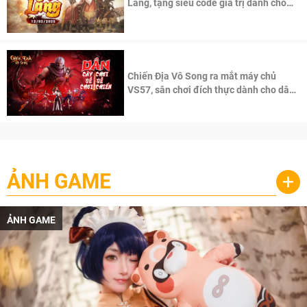
Lăng, tặng siêu code giá trị dành cho
100 độc giả đầu tiên.
Chiến Địa Vô Song ra mắt máy chủ
VS57, sân chơi đích thực dành cho dân
cày
ẢNH GAME
+
ẢNH GAME