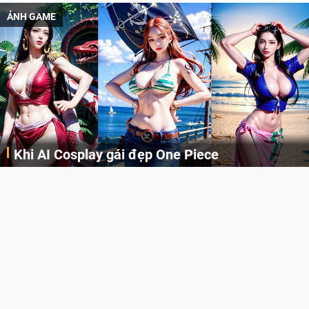
ẢNH GAME
Khi AI Cosplay gái đẹp One Piece
Những cô nàng nóng bỏng Boa Hancock, Nico Robin, Nami, Yamato hay Perona được AI vẽ lại dưới hình thức Cosplay cực kỳ chuẩn chỉnh.