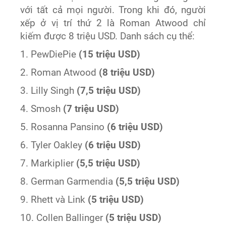
với tất cả mọi người. Trong khi đó, người
xếp ở vị trí thứ 2 là
Roman
Atwood
chỉ
kiếm được 8 triệu USD. Danh sách cụ thể:
1. PewDiePie
(15 triệu USD)
2. Roman Atwood
(8 triệu USD)
3. Lilly Singh
(7,5 triệu USD)
4. Smosh
(7 triệu US
D)
5. Rosanna Pansino
(6 triệu USD)
6. Tyler Oakley
(6 triệu USD)
7. Markiplier
(5,5 triệu USD)
8. German Garmendia
(5,5 triệu USD)
9. Rhett và Link
(5 triệu USD)
10. Collen Ballinger
(5 triệu USD)