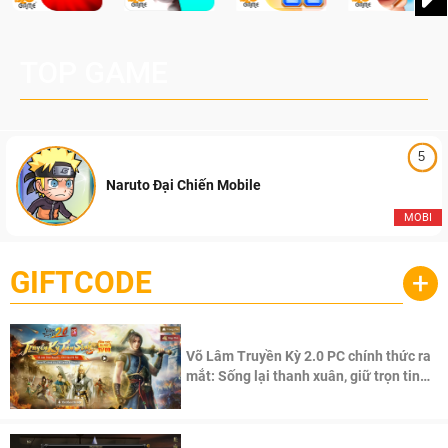
TOP GAME
5
Naruto Đại Chiến Mobile
MOBI
GIFTCODE
+
Võ Lâm Truyền Kỳ 2.0 PC chính thức ra
mắt: Sống lại thanh xuân, giữ trọn tinh
thần Võ Lâm