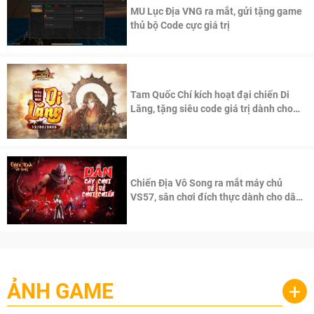
MU Lục Địa VNG ra mắt, gửi tặng game
thủ bộ Code cực giá trị
Tam Quốc Chí kích hoạt đại chiến Di
Lăng, tặng siêu code giá trị dành cho
100 độc giả đầu tiên.
Chiến Địa Vô Song ra mắt máy chủ
VS57, sân chơi đích thực dành cho dân
cày
ẢNH GAME
+