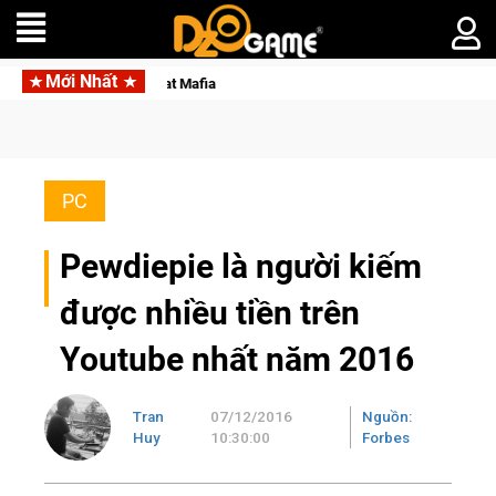
Mới Nhất
Garena hợp tác cùng Pocketpair đưa bom tấn săn th
PC
Pewdiepie là người kiếm
được nhiều tiền trên
Youtube nhất năm 2016
Tran
07/12/2016
Nguồn:
Huy
10:30:00
Forbes