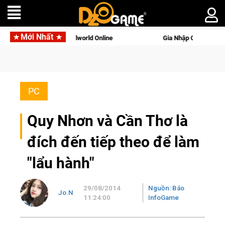
Mới Nhất
 gọi Palworld Online
Gia Nhập Closed Beta Norse Saga: Cửu 
PC
Quy Nhơn và Cần Thơ là
đích đến tiếp theo để làm
"lẩu hành"
29/08/2014
Nguồn: Báo
Jo.N
11:24:00
InfoGame