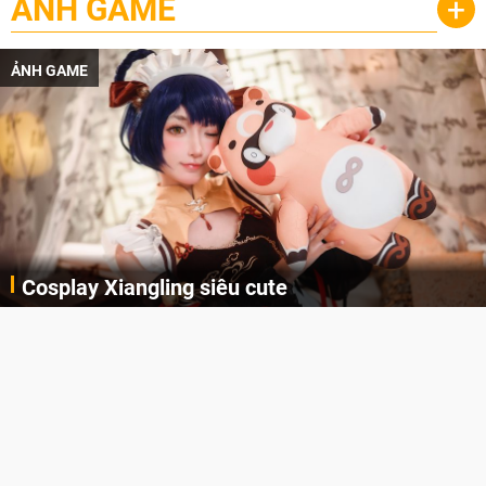
ẢNH GAME
+
ẢNH GAME
Cosplay Xiangling siêu cute
Cùng thưởng thức những hình ảnh cosplay Xiangling trong Genshin Impact siêu dễ thương của người dùng Weibo "阿包也是兔娘"