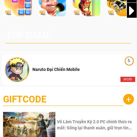
TOP GAME
5
Naruto Đại Chiến Mobile
MOBI
GIFTCODE
+
Võ Lâm Truyền Kỳ 2.0 PC chính thức ra
mắt: Sống lại thanh xuân, giữ trọn tinh
thần Võ Lâm