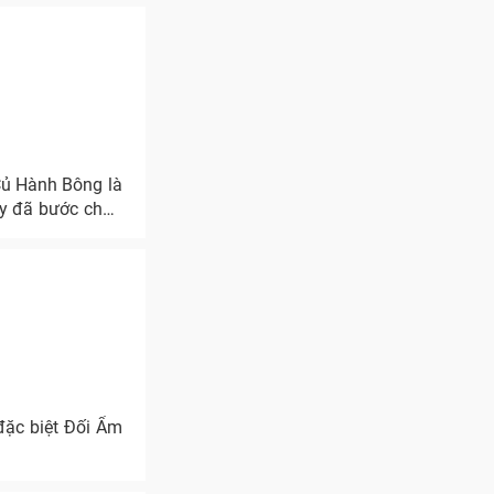
Củ Hành Bông là
này đã bước chân
đặc biệt Đối Ẩm