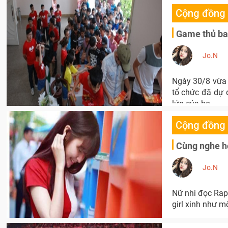
Cộng đồng
Game thủ ba
Jo.N
Ngày 30/8 vừa 
tổ chức đã dự 
lửa của họ.
Cộng đồng
Cùng nghe ho
Jo.N
Nữ nhi đọc Rap
girl xinh như m