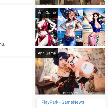
Khi AI Cosplay gái đẹp One Piece
Ảnh Game
hủ.
Cosplay Xiangling siêu cute
Ảnh Game
PlayPark - GameNews