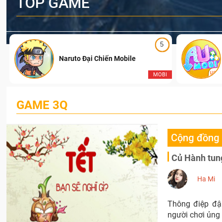
TOP GAME
5
Naruto Đại Chiến Mobile
I
MOBI
GAME 3Q
Cộng đồng
Củ Hành tung
Ha Mi
Thông điệp đậ
người chơi ủng 