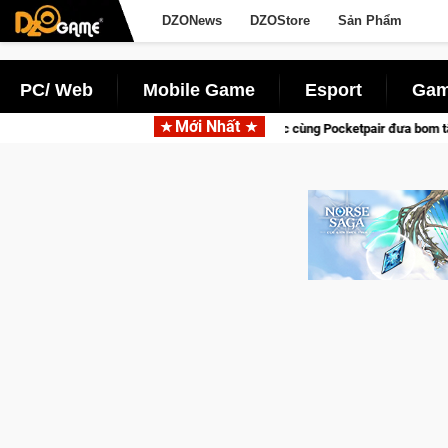
DZONews
DZOStore
Sản Phẩm
PC/ Web
Mobile Game
Esport
Gam
Mới Nhất
 hợp tác cùng Pocketpair đưa bom tấn săn thú sinh tồn lên di động với tên gọi