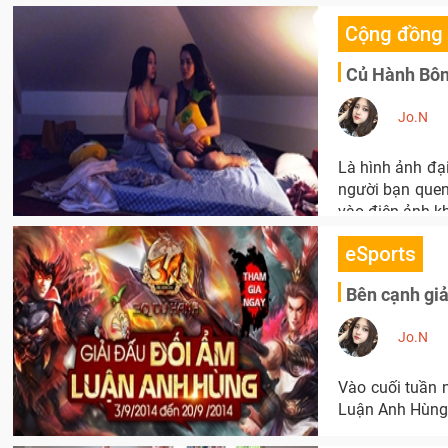
Cộng đồng
Củ Hành Bôn
Jo.N
Là hình ảnh đạ
người bạn quen 
vào điện ảnh kh
eSports
Bên cạnh giả
Jo.N
Vào cuối tuần 
Luận Anh Hùng