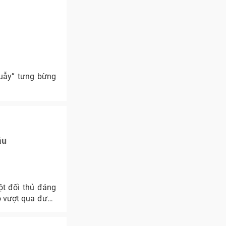
uẫy” tưng bừng
âu
ột đối thủ đáng
ó vượt qua được