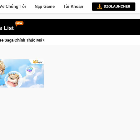
Về Chúng Tôi
Nạp Game
Tài Khoản
 List
Tại Việt Nam Từ 04 – 11/08/2026
Gia Nhập Closed Beta Nors