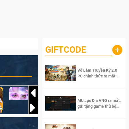
GIFTCODE
+
Võ Lâm Truyền Kỳ 2.0
PC chính thức ra mắt:
Sống lại thanh xuân, giữ
trọn tinh thần Võ Lâm
MU Lục Địa VNG ra mắt,
gửi tặng game thủ bộ
Code cực giá trị