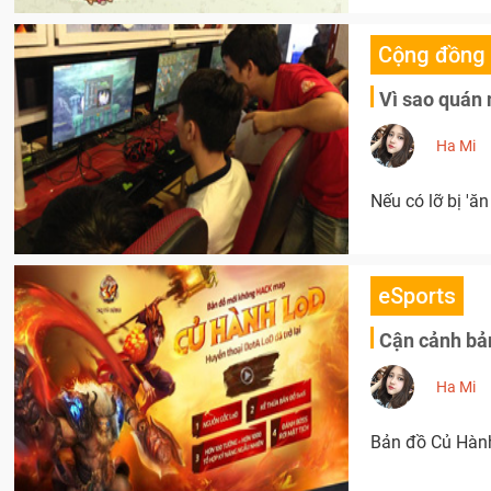
Cộng đồng
Vì sao quán 
Ha Mi
Nếu có lỡ bị 'ăn
eSports
Cận cảnh bản
Ha Mi
Bản đồ Củ Hành