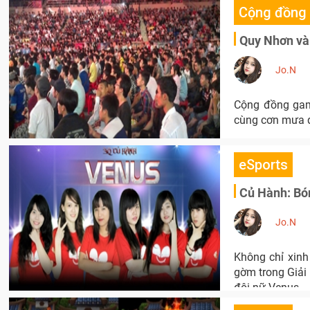
Cộng đồng
Quy Nhơn và 
Jo.N
Cộng đồng gam
cùng cơn mưa q
eSports
Củ Hành: Bó
Jo.N
Không chỉ xinh
gờm trong Giải
đội nữ Venus.