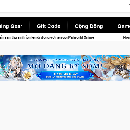
ing Gear
Gift Code
Cộng Đồng
Game
 Palworld Online
Norse Saga Chính Thức Mở Cửa Closed Beta 