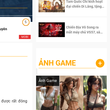
Tam Quốc Chí kích hoạt
đại chiến Di Lăng, tặng
siêu code giá trị dành
cho 100 độc giả đầu
tiên.
5
5
Chiến Địa Vô Song ra
Duyên
Ngạo Thiên Mobile
mắt máy chủ VS57, sân
chơi đích thực dành cho
MOBI
MOB
dân cày
ẢNH GAME
+
Lala Croft vừa nóng vừa xinh dưới nét vẽ
của AI
Ảnh Game
 được rất đông