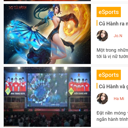
eSports
Củ Hành ra m
Jo.N
Một trong nhữn
tới là vị nữ tư
eSports
Củ Hành và 
Ha Mi
Đặt nền móng v
ngắn hành trình