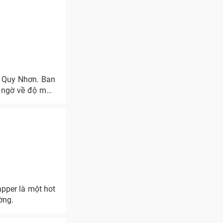
à Quy Nhơn. Ban
t ngờ về độ máu
pper là một hot
ờng.