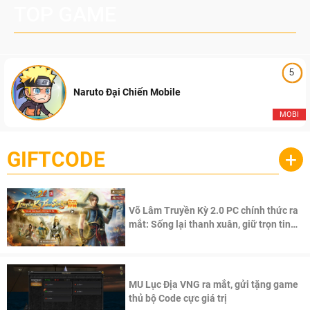
TOP GAME
5
Naruto Đại Chiến Mobile
MOBI
GIFTCODE
+
Võ Lâm Truyền Kỳ 2.0 PC chính thức ra
mắt: Sống lại thanh xuân, giữ trọn tinh
thần Võ Lâm
MU Lục Địa VNG ra mắt, gửi tặng game
thủ bộ Code cực giá trị