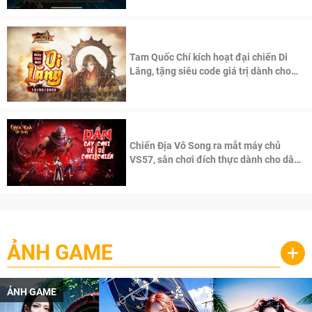
Tam Quốc Chí kích hoạt đại chiến Di
Lăng, tặng siêu code giá trị dành cho
100 độc giả đầu tiên.
Chiến Địa Vô Song ra mắt máy chủ
VS57, sân chơi đích thực dành cho dân
cày
ẢNH GAME
+
ẢNH GAME