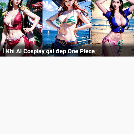
Khi AI Cosplay gái đẹp One Piece
Những cô nàng nóng bỏng Boa Hancock, Nico Robin, Nami, Yamato hay Perona được AI vẽ lại dưới hình thức Cosplay cực kỳ chuẩn chỉnh.