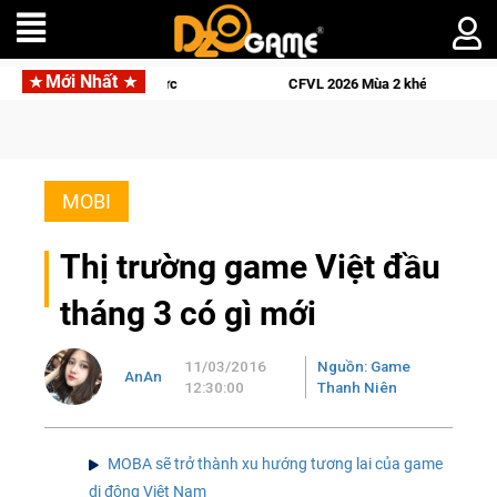
Mới Nhất
lý siêu thực
CFVL 2026 Mùa 2 khép lại với hành trình đầy cả
MOBI
Thị trường game Việt đầu
tháng 3 có gì mới
11/03/2016
Nguồn: Game
AnAn
12:30:00
Thanh Niên
MOBA sẽ trở thành xu hướng tương lai của game
di động Việt Nam