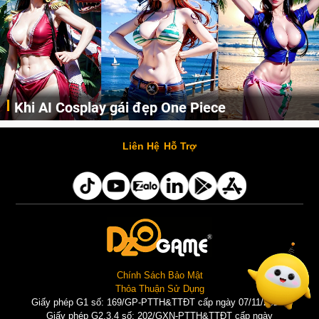
Cosplay Xiangling siêu cute
Cùng thưởng thức những hình ảnh cosplay Xiangling trong Genshin Impact siêu dễ thương của người dùng Weibo "阿包也是兔娘"
Liên Hệ
Hỗ Trợ
Chính Sách Bảo Mật
Thỏa Thuận Sử Dụng
Giấy phép G1 số: 169/GP-PTTH&TTĐT cấp ngày 07/11/2025 |
Giấy phép G2,3,4 số: 202/GXN-PTTH&TTĐT cấp ngày