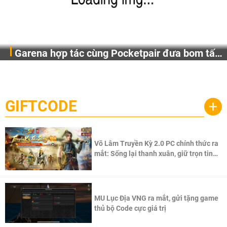
Garena hợp tác cùng Pocketpair đưa bom tấn
Garena Singapore hôm nay đã công bố Palworld Online,
săn thú sinh tồn lên di động với tên gọi
một cuộc phiêu lưu sinh tồn nhiều người chơi mới hiện
Palworld Online
đang được phát triển dựa trên IP Palworld nổi tiếng toàn
cầu, theo giấy phép chính thức từ công ty game Nhật Bản
GIFTCODE
+
Pocketpair, Inc.
Võ Lâm Truyền Kỳ 2.0 PC chính thức ra
mắt: Sống lại thanh xuân, giữ trọn tinh
thần Võ Lâm
MU Lục Địa VNG ra mắt, gửi tặng game
thủ bộ Code cực giá trị