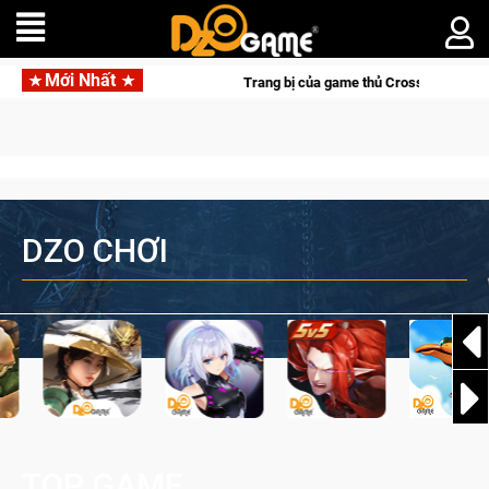
Mới Nhất
Trang bị của game thủ Crossfire sẽ lộng lẫy ánh đèn với Kho Báu
DZO CHƠI
TOP GAME