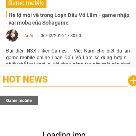
Game mobile
Hé lộ mới về trong Loạn Đấu Võ Lâm - game nhập
vai moba của Sohagame
AnAn
06/02/2016 17:30:00
Đại diện NSX Hiker Games – Việt Nam cho biết dự án
game mobile online Loạn Đấu Võ Lâm sẽ dung hợp rất
nhiều thể loại chơi lại với nhau hòng tạo nên một sân chơi
vui vẻ, không bao giờ nhàm chán cho người chơi thoải
HOT NEWS
mãi khám phá.
Game mobile