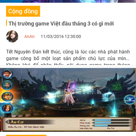
Cộng đồng
Thị trường game Việt đầu tháng 3 có gì mới
AnAn
11/03/2016 12:30:00
Tết Nguyên Đán kết thúc, cũng là lúc các nhà phát hành
game công bố một loạt sản phẩm chủ lực của mình.
Không khó để nhận thấy, nội dung game trong tháng
đang bị áp đảo bởi cốt truyện kiếm hiệp, võ thuật cổ
trang.