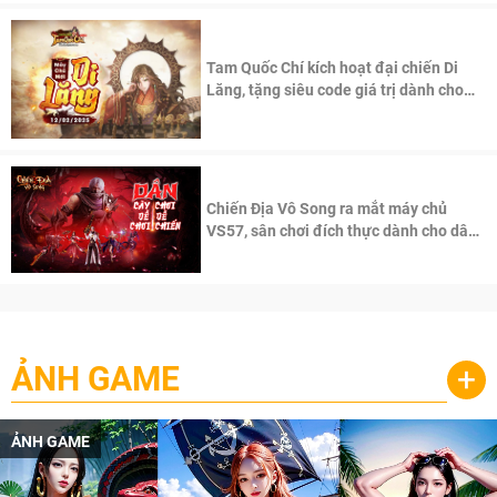
Tam Quốc Chí kích hoạt đại chiến Di
Lăng, tặng siêu code giá trị dành cho
100 độc giả đầu tiên.
Chiến Địa Vô Song ra mắt máy chủ
VS57, sân chơi đích thực dành cho dân
cày
ẢNH GAME
+
ẢNH GAME