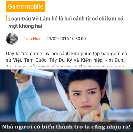
Game mobile
Loạn Đấu Võ Lâm hé lộ bối cảnh từ cổ chí kim có
một không hai
Tran Huy
29/02/2016 16:30:00
Đây là tựa game lấy bổi cảnh khá phức tạp bao gồm cả
sử Việt, Tam Quốc, Tây Du Ký và Kiếm hiệp Kim Dung.
Tuy nhiên, cốt truyện của game lại khá liền mạch rõ ràng.