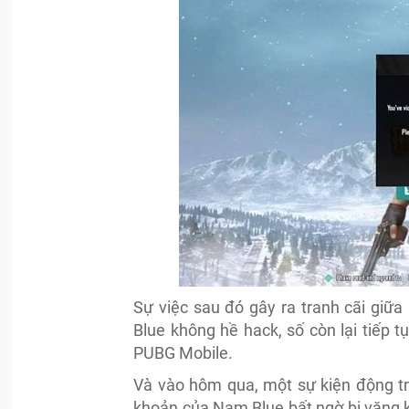
Sự việc sau đó gây ra tranh cãi giữ
Blue không hề hack, số còn lại tiếp t
PUBG Mobile.
Và vào hôm qua, một sự kiện động trờ
khoản của Nam Blue bất ngờ bị văng kh