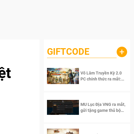
GIFTCODE
+
ệt
Võ Lâm Truyền Kỳ 2.0
PC chính thức ra mắt:
Sống lại thanh xuân, giữ
trọn tinh thần Võ Lâm
MU Lục Địa VNG ra mắt,
gửi tặng game thủ bộ
Code cực giá trị