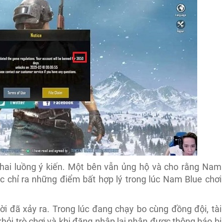
a hai luồng ý kiến. Một bên vẫn ủng hộ và cho rằng Nam
ục chỉ ra những điểm bất hợp lý trong lúc Nam Blue chơi
i đã xảy ra. Trong lúc đang chạy bo cùng đồng đội, tài
ỏi trò chơi và khi đăng nhập lại nhận được thông báo bị