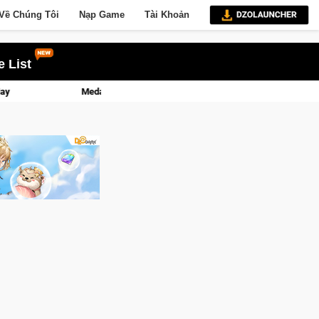
Về Chúng Tôi
Nạp Game
Tài Khoản
 List
er: Game bắn súng PvP tọa độ đỉnh cao đưa bạn vào các chiến dịch lịch sử khố