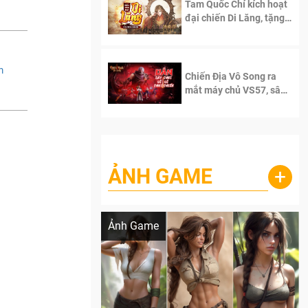
Tam Quốc Chí kích hoạt
đại chiến Di Lăng, tặng
siêu code giá trị dành
cho 100 độc giả đầu
tiên.
m
Chiến Địa Vô Song ra
mắt máy chủ VS57, sân
chơi đích thực dành cho
dân cày
ẢNH GAME
+
Lala Croft vừa nóng vừa xinh dưới nét vẽ
của AI
Ảnh Game