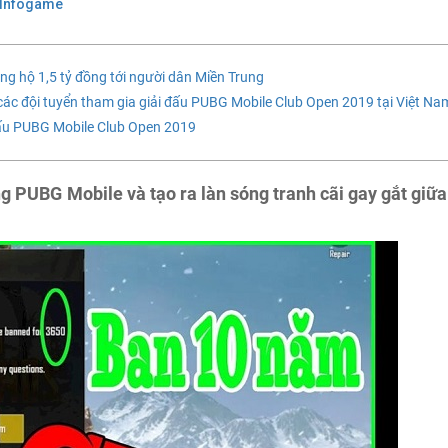
 Infogame
g hộ 1,5 tỷ đồng tới người dân Miền Trung
 các đội tuyển tham gia giải đấu PUBG Mobile Club Open 2019 tại Việt Na
 đấu PUBG Mobile Club Open 2019
 PUBG Mobile và tạo ra làn sóng tranh cãi gay gắt giữa