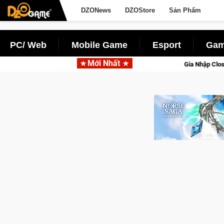
DZONews
DZOStore
Sản Phẩm
PC/ Web
Mobile Game
Esport
Gam
Mới Nhất
 Palworld Online
Gia Nhập Closed Beta Norse Saga: Cửu Giới