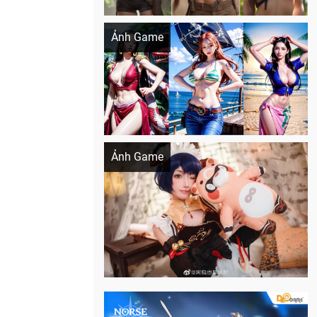
Khi AI Cosplay gái đẹp One Piece
Ảnh Game
Cosplay Xiangling siêu cute
Ảnh Game