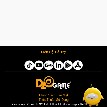
Liên Hệ
Hỗ Trợ
Chính Sách Bảo Mật
Thỏa Thuận Sử Dụng
Giấy phép G1 số: 169/GP-PTTH&TTĐT cấp ngày 07/11/2025 |