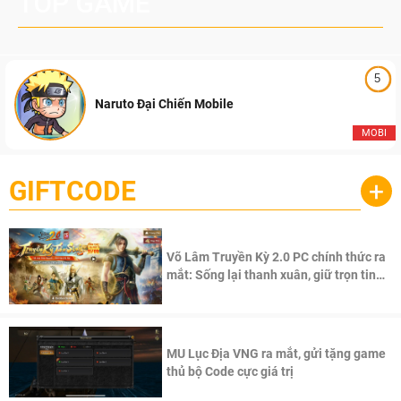
TOP GAME
5
Naruto Đại Chiến Mobile
MOBI
GIFTCODE
+
Võ Lâm Truyền Kỳ 2.0 PC chính thức ra
mắt: Sống lại thanh xuân, giữ trọn tinh
thần Võ Lâm
MU Lục Địa VNG ra mắt, gửi tặng game
thủ bộ Code cực giá trị