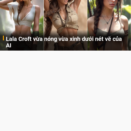
Lala Croft vừa nóng vừa xinh dưới nét vẽ của
AI
Cùng đến với những hình ảnh Lala Croft của Tomb Raider dưới nét vẽ của AI. Một cô nàng xinh đẹp, nóng bỏng nhưng cũng rắn rỏi và mạnh mẽ.