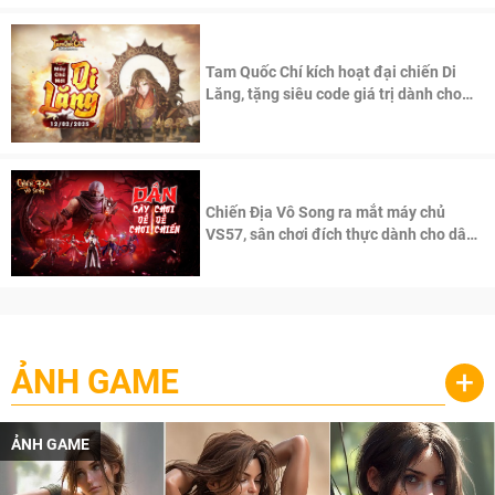
Tam Quốc Chí kích hoạt đại chiến Di
Lăng, tặng siêu code giá trị dành cho
100 độc giả đầu tiên.
Chiến Địa Vô Song ra mắt máy chủ
VS57, sân chơi đích thực dành cho dân
cày
ẢNH GAME
+
ẢNH GAME