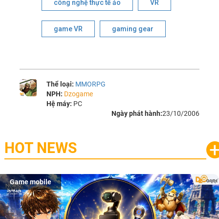
công nghệ thực tế ảo
VR
game VR
gaming gear
Thể loại:
MMORPG
NPH:
Dzogame
Hệ máy:
PC
Ngày phát hành:
23/10/2006
HOT NEWS
Game mobile