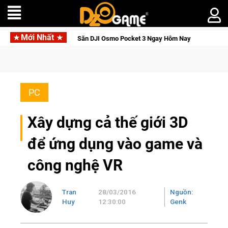
Mới Nhất
i Thức Tỉnh, Săn DJI Osmo Pocket 3 Ngay Hôm Nay
Medal Hun
PC
Xây dựng cả thế giới 3D
để ứng dụng vào game và
công nghệ VR
Tran
28/03/2016
Nguồn:
Huy
12:30:00
Genk