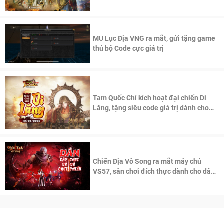
thần Võ Lâm
MU Lục Địa VNG ra mắt, gửi tặng game
thủ bộ Code cực giá trị
Tam Quốc Chí kích hoạt đại chiến Di
Lăng, tặng siêu code giá trị dành cho
100 độc giả đầu tiên.
Chiến Địa Vô Song ra mắt máy chủ
VS57, sân chơi đích thực dành cho dân
cày