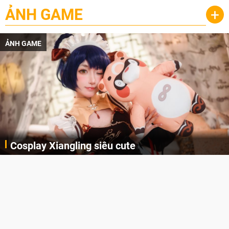
ẢNH GAME
+
ẢNH GAME
Cosplay Xiangling siêu cute
Cùng thưởng thức những hình ảnh cosplay Xiangling trong Genshin Impact siêu dễ thương của người dùng Weibo "阿包也是兔娘"