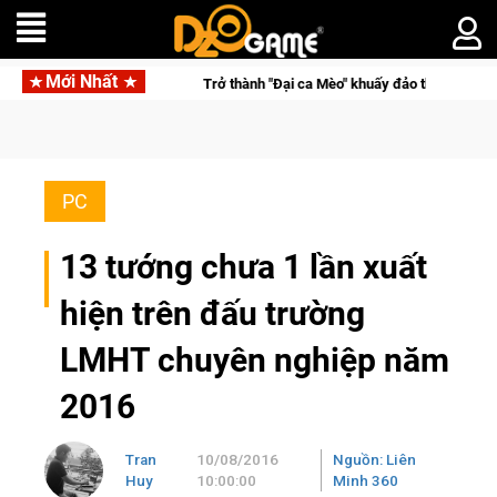
Mới Nhất
nh "Đại ca Mèo" khuấy đảo thế giới ngầm trong Cat Mafia
PC
13 tướng chưa 1 lần xuất
hiện trên đấu trường
LMHT chuyên nghiệp năm
2016
Tran
10/08/2016
Nguồn: Liên
Huy
10:00:00
Minh 360