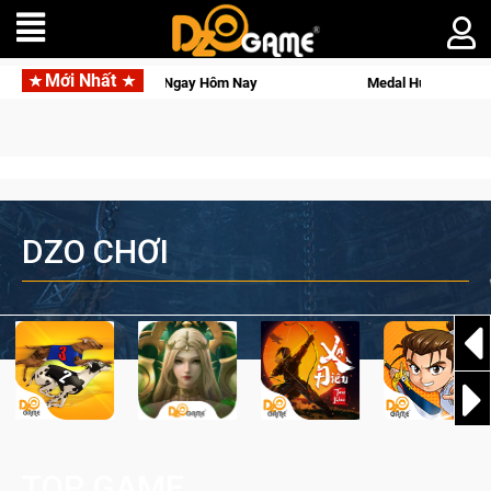
Mới Nhất
Hunter: Game bắn súng PvP tọa độ đỉnh cao đưa bạn vào các chiến dịch lịch sử
DZO CHƠI
TOP GAME