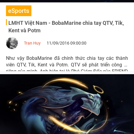
eSports
LMHT Việt Nam - BobaMarine chia tay QTV, Tik,
Kent và Potm
Tran Huy
11/09/2016 09:00:00
Như vậy BobaMarine đã chính thức chia tay các thành
viên QTV, Tik, Kent và Potm. QTV sẽ phát triển công ty
riêng của mình. Anh hiện tại là Phó Giám Đốc của FRIEND
SFOREVER.