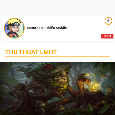
5
Naruto Đại Chiến Mobile
MOBI
THU THUAT LMHT