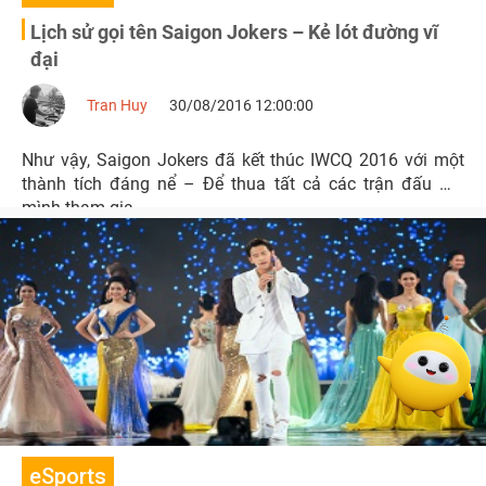
Lịch sử gọi tên Saigon Jokers – Kẻ lót đường vĩ
đại
Tran Huy
30/08/2016 12:00:00
Như vậy, Saigon Jokers đã kết thúc IWCQ 2016 với một
thành tích đáng nể – Để thua tất cả các trận đấu mà
mình tham gia.
eSports