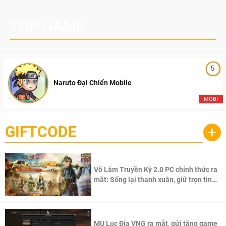
TOP GAME
5
Naruto Đại Chiến Mobile
MOBI
GIFTCODE
+
Võ Lâm Truyền Kỳ 2.0 PC chính thức ra
mắt: Sống lại thanh xuân, giữ trọn tinh
thần Võ Lâm
MU Lục Địa VNG ra mắt, gửi tặng game