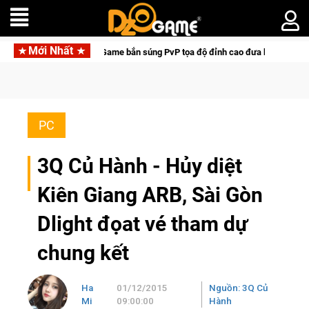
Mới Nhất
Hunter: Game bắn súng PvP tọa độ đỉnh cao đưa bạn vào các chiến dịch lịch sử
PC
3Q Củ Hành - Hủy diệt
Kiên Giang ARB, Sài Gòn
Dlight đọat vé tham dự
chung kết
Ha
01/12/2015
Nguồn: 3Q Củ
Mi
09:00:00
Hành