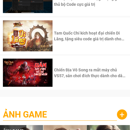
thủ bộ Code cực giá trị
Tam Quốc Chí kích hoạt đại chiến Di
Lăng, tặng siêu code giá trị dành cho
100 độc giả đầu tiên.
Chiến Địa Vô Song ra mắt máy chủ
VS57, sân chơi đích thực dành cho dân
cày
ẢNH GAME
+