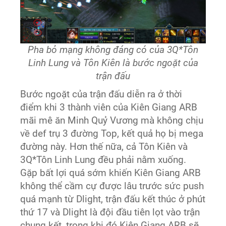
Pha bỏ mạng không đáng có của 3Q*Tôn
Linh Lung và Tôn Kiên là bước ngoặt của
trận đấu
Bước ngoặt của trận đấu diễn ra ở thời
điểm khi 3 thành viên của Kiên Giang ARB
mãi mê ăn Minh Quỷ Vương mà không chịu
về def trụ 3 đường Top, kết quả họ bị mega
đường này. Hơn thế nữa, cả Tôn Kiên và
3Q*Tôn Linh Lung đều phải nằm xuống.
Gặp bất lợi quá sớm khiến Kiên Giang ARB
không thể cầm cự được lâu trước sức push
quá mạnh từ Dlight, trận đấu kết thúc ở phút
thứ 17 và Dlight là đội đầu tiên lọt vào trận
chung kết, trong khi đó Kiên Giang ARB sẽ