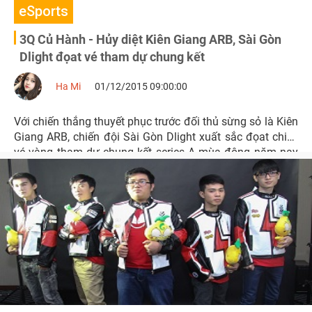
eSports
3Q Củ Hành - Hủy diệt Kiên Giang ARB, Sài Gòn
Dlight đọat vé tham dự chung kết
Ha Mi
01/12/2015 09:00:00
Với chiến thắng thuyết phục trước đối thủ sừng sỏ là Kiên
Giang ARB, chiến đội Sài Gòn Dlight xuất sắc đọat chiếc
vé vàng tham dự chung kết series A mùa đông năm nay
của 3Q Củ Hành.