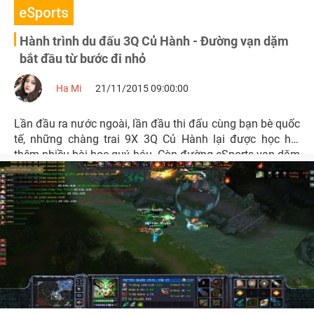
eSports
Hành trình du đấu 3Q Củ Hành - Đường vạn dặm
bắt đầu từ bước đi nhỏ
Ha Mi
21/11/2015 09:00:00
Lần đầu ra nước ngoài, lần đầu thi đấu cùng bạn bè quốc
tế, những chàng trai 9X 3Q Củ Hành lại được học hỏi
thêm nhiều bài học quý báu. Còn đường eSports vạn dặm
của những chàng trai vàng đã bắt đầu với những bước
của ngày hôm nay.