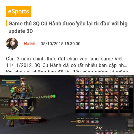
eSports
Game thủ 3Q Củ Hành được 'yêu lại từ đầu' với big
update 3D
Ha Mi
05/10/2015 15:30:00
Gần 3 năm chính thức đặt chân vào làng game Việt –
11/11/2012, 3Q Củ Hành đã có rất nhiều bản cập nhật
lớn nhỏ với những bản đồ thi đấu cùng những vị mãnh
tướng đã dần dần chiếm được cảm tình với người hâm
mộ MOBA và khẳng định được vị thế trên thị trường hiện
nay.