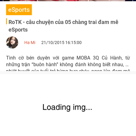
eSports
RoTK - câu chuyện của 05 chàng trai đam mê
eSports
Ha Mi
21/10/2015 16:15:00
Tình cờ bén duyên với game MOBA 3Q Củ Hành, từ
những trận “buôn hành” không đánh không biết nhau, từ
nhiệt huyết của tuổi trẻ hừng hực cháy, ngọn lửa đam mê
eSports dần được nhen nhóm và ngày một lớn lên trong
lòng 05 chàng trai 9X mang tên RoTK.