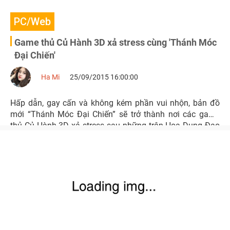
PC/Web
Game thủ Củ Hành 3D xả stress cùng 'Thánh Móc
Đại Chiến'
Ha Mi
25/09/2015 16:00:00
Hấp dẫn, gay cấn và không kém phần vui nhộn, bản đồ
mới “Thánh Móc Đại Chiến” sẽ trở thành nơi các game
thủ Củ Hành 3D xả stress sau những trận Hoa Dung Đạo
7vs7 hay Tam Quốc Vô Song 5vs5 đầy căng thẳng.