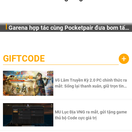
Garena hợp tác cùng Pocketpair đưa bom tấn
Garena Singapore hôm nay đã công bố Palworld Online,
săn thú sinh tồn lên di động với tên gọi
một cuộc phiêu lưu sinh tồn nhiều người chơi mới hiện
Palworld Online
đang được phát triển dựa trên IP Palworld nổi tiếng toàn
cầu, theo giấy phép chính thức từ công ty game Nhật Bản
GIFTCODE
+
Pocketpair, Inc.
Võ Lâm Truyền Kỳ 2.0 PC chính thức ra
mắt: Sống lại thanh xuân, giữ trọn tinh
thần Võ Lâm
MU Lục Địa VNG ra mắt, gửi tặng game
thủ bộ Code cực giá trị