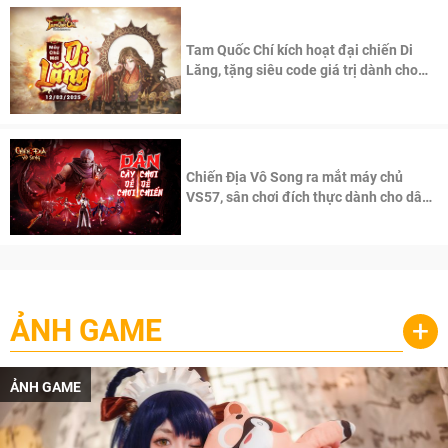
Tam Quốc Chí kích hoạt đại chiến Di
Lăng, tặng siêu code giá trị dành cho
100 độc giả đầu tiên.
Chiến Địa Vô Song ra mắt máy chủ
VS57, sân chơi đích thực dành cho dân
cày
ẢNH GAME
+
ẢNH GAME