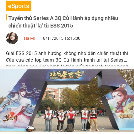
eSports
Tuyển thủ Series A 3Q Củ Hành áp dụng nhiều
chiến thuật 'lạ' từ ESS 2015
Ha Mi
18/11/2015 16:15:00
Giải ESS 2015 ảnh hưởng không nhỏ đến chiến thuật thi
đấu của các top team 3Q Củ Hành tranh tài tại Series A
mùa đông này. Điển hình là trận đấu tie-break tranh hạng
7 - 8, các tuyển thủ Night Owls đã áp dụng nhiều lượt
chọn tướng lạ của giải ESS và giành thắng lợi trước đội
New Wind.