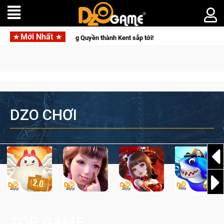
Mới Nhất
t sắp tới!
Trial Xtreme Freedom – Game đua xe mô tô PvP sở 
DZO CHƠI
TOP GAME