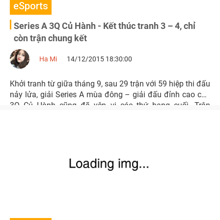
eSports
Series A 3Q Củ Hành - Kết thúc tranh 3 – 4, chỉ
còn trận chung kết
Ha Mi
14/12/2015 18:30:00
Khởi tranh từ giữa tháng 9, sau 29 trận với 59 hiệp thi đấu
nảy lửa, giải Series A mùa đông – giải đấu đỉnh cao của
3Q Củ Hành cũng đã yên vị các thứ hạng cuối. Trận
chung kết đáng mong đợi nhất của Giải Vô địch quốc gia
3Q Củ Hành 2015 sẽ diễn ra tại Đại hội 360Play vào ngày
27/12 tới.