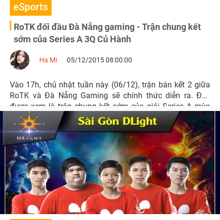
eSports
RoTK đối đầu Đà Nẵng gaming - Trận chung kết
sớm của Series A 3Q Củ Hành
Ha Mi
05/12/2015 08:00:00
Vào 17h, chủ nhật tuần này (06/12), trận bán kết 2 giữa
RoTK và Đà Nẵng Gaming sẽ chính thức diễn ra. Đây
được xem là trận chung kết sớm của giải Series A mùa
đông năm nay bởi cả hai đội đã từng chạm trán nhau
tranh tài tại vòng chung kết Series A mùa xuân vừa qua.