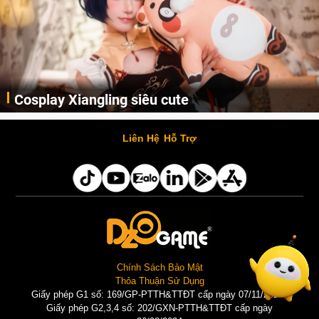
Cosplay Xiangling siêu cute
Cùng thưởng thức những hình ảnh cosplay Xiangling trong Genshin Impact siêu dễ thương của người dùng Weibo "阿包也是兔娘"
Liên Hệ
Hỗ Trợ
Chính Sách Bảo Mật
Thỏa Thuận Sử Dụng
Giấy phép G1 số: 169/GP-PTTH&TTĐT cấp ngày 07/11/2025 |
Giấy phép G2,3,4 số: 202/GXN-PTTH&TTĐT cấp ngày