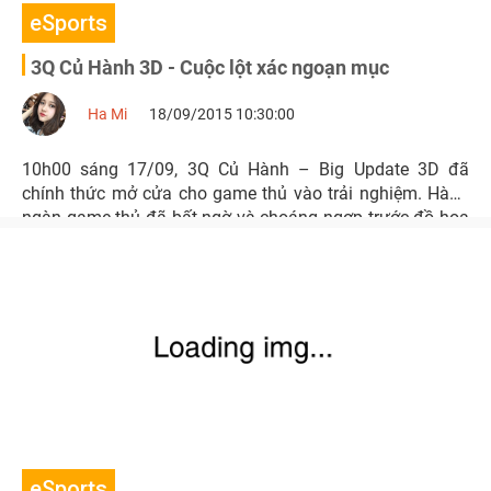
eSports
3Q Củ Hành 3D - Cuộc lột xác ngoạn mục
Ha Mi
18/09/2015 10:30:00
10h00 sáng 17/09, 3Q Củ Hành – Big Update 3D đã
chính thức mở cửa cho game thủ vào trải nghiệm. Hàng
ngàn game thủ đã bất ngờ và choáng ngợp trước đồ họa
3D đẹp lung linh trong 3Q Củ Hành. Các tính năng mới
được khai mở trong phiên bản này cũng khiến không ít
game thủ gật gù tán thưởng.
eSports