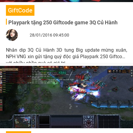
GiftCode
Playpark tặng 250 Giftcode game 3Q Củ Hành
28/01/2016 09:45:00
Nhân dip 3Q Củ Hành 3D tung Big update mừng xuân,
NPH VNG xin gửi tặng quý độc giả Playpark 250 Giftcode
với nhiều phần quà có giá trị.