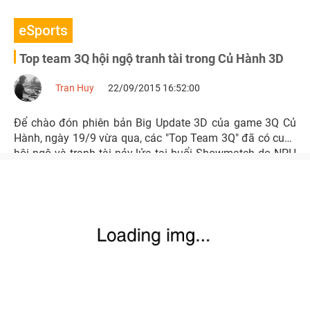
eSports
Top team 3Q hội ngộ tranh tài trong Củ Hành 3D
Tran Huy
22/09/2015 16:52:00
Để chào đón phiên bản Big Update 3D của game 3Q Củ
Hành, ngày 19/9 vừa qua, các "Top Team 3Q" đã có cuộc
hội ngộ và tranh tài nảy lửa tại buổi Showmatch do NPH
tổ chức với tên gọi “Hành nhau to mừng phiên bản 3D”.