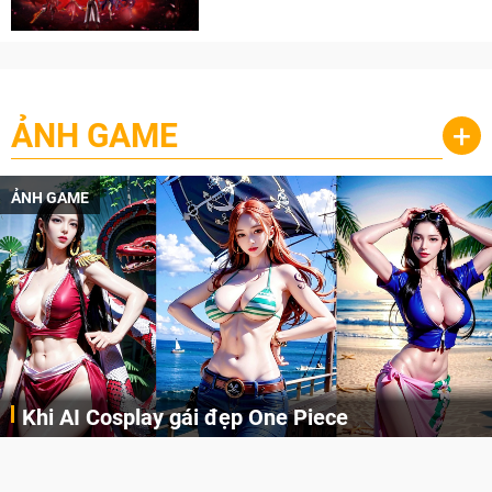
cày
ẢNH GAME
+
ẢNH GAME
Cosplay Xiangling siêu cute
Cùng thưởng thức những hình ảnh cosplay Xiangling trong Genshin Impact siêu dễ thương của người dùng Weibo "阿包也是兔娘"