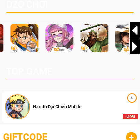
DZO CHƠI
TOP GAME
5
Naruto Đại Chiến Mobile
MOBI
GIFTCODE
+