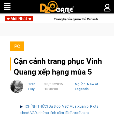
Mới Nhất
Trang bị của game thủ Crossfire sẽ lộng lẫy ánh đèn với Kho Báu Ho
PC
Cận cảnh trang phục Vinh
Quang xếp hạng mùa 5
Tran
30/10/2015
Nguồn: New of
Huy
15:30:00
Legends
[CHÍNH THỨC] Đủ 8 đội VSC Mùa Xuân bị Riots
check VAR, những lệnh cấm đã được đưa ra