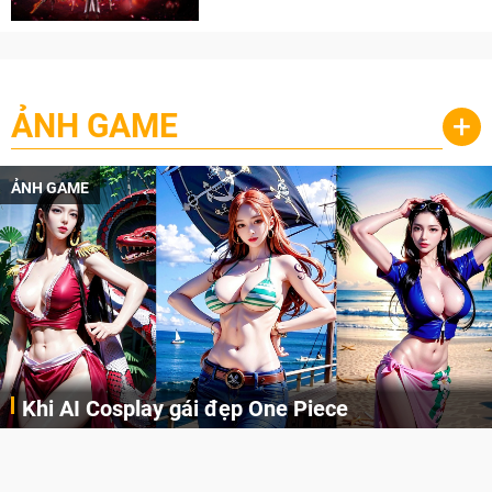
cày
ẢNH GAME
+
ẢNH GAME
Cosplay Xiangling siêu cute
Cùng thưởng thức những hình ảnh cosplay Xiangling trong Genshin Impact siêu dễ thương của người dùng Weibo "阿包也是兔娘"