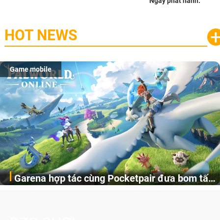
Ngày phát hành:
HOT NEWS
Game mobile
Garena hợp tác cùng Pocketpair đưa bom tấn
Garena Singapore hôm nay đã công bố Palworld Online,
săn thú sinh tồn lên di động với tên gọi
một cuộc phiêu lưu sinh tồn nhiều người chơi mới hiện
Palworld Online
đang được phát triển dựa trên IP Palworld nổi tiếng toàn