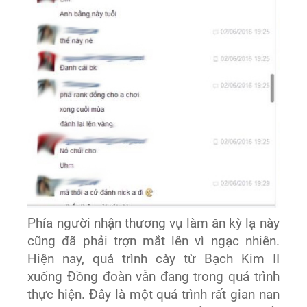
Phía người nhận thương vụ làm ăn kỳ lạ này
cũng đã phải trợn mắt lên vì ngạc nhiên.
Hiện nay, quá trình cày từ Bạch Kim II
xuống Đồng đoàn vẫn đang trong quá trình
thực hiện. Đây là một quá trình rất gian nan