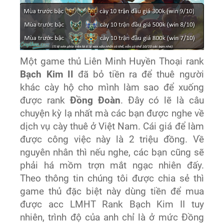
Một game thủ Liên Minh Huyền Thoại rank
Bạch Kim II
đã bỏ tiền ra để thuê người
khác cày hộ cho mình làm sao để xuống
được rank
Đồng Đoàn
. Đây có lẽ là câu
chuyện kỳ lạ nhất mà các bạn được nghe về
dịch vụ cày thuê ở Việt Nam. Cái giá để làm
được công việc này là 2 triệu đồng. Về
nguyên nhân thì nếu nghe, các bạn cũng sẽ
phải há mồm trợn mắt ngạc nhiên đấy.
Theo thông tin chúng tôi được chia sẻ thì
game thủ đặc biệt này dùng tiền để mua
được acc LMHT Rank Bạch Kim II tuy
nhiên, trình độ của anh chỉ là ở mức Đồng