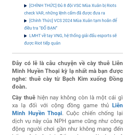
[CHÍNH THỨC] Đủ 8 đội VSC Mùa Xuân bị Riots
check VAR, những lệnh cấm đã được đưa ra
[Chính Thức] VCS 2024 Mùa Xuân tạm hoãn để
điều tra “ĐỐ BẠN”
LMHT về tay VNG, hệ thống giải đấu esports sẽ
được Riot tiếp quản
Đây có lẽ là câu chuyện về cày thuê Liên
Minh Huyền Thoại kỳ lạ nhất mà bạn được
nghe: thuê cày từ Bạch Kim xuống Đồng
đoàn.
Cày thuê
hiện nay không còn là một cái gì
xa lạ đối với cộng đồng game thủ
Liên
Minh Huyền Thoại
. Cuộc chiến chống lại
dịch vụ này của NPH game cũng như công
động người chơi gần như không mang đến