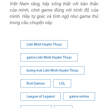
Việt Nam rằng, hãy sống thật với bản thân
của mình, chơi game đúng với trình độ của
mình. Hãy tự giác và tỉnh ngộ như game thủ
trong câu chuyện này.
Liên Minh Huyền Thoại
game Liên Minh Huyền Thoại
tướng mới Liên Minh Huyền Thoại
Riot Games
LOL
League of Legend
game online