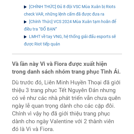
[CHÍNH THỨC] Đủ 8 đội VSC Mùa Xuân bị Riots
check VAR, những lệnh cấm đã được đưa ra
[Chính Thức] VCS 2024 Mùa Xuân tạm hoãn để
điều tra “ĐỐ BẠN”
LMHT về tay VNG, hệ thống giải đấu esports sẽ
được Riot tiếp quản
Và lần này Vi và Fiora được xuất hiện
trong danh sách nhóm trang phục Tình Ái.
Dù trước đó, Liên Minh Huyền Thoại đã giới
thiệu 3 trang phục Tết Nguyên Đán nhưng
có vẻ như các nhà phát triển vẫn chưa quên
ngày lễ quan trọng dành cho các cặp đôi.
Chính vì vậy họ đã giới thiệu trang phục
dành cho ngày Valentine với 2 thành viên
đó là Vi và Fiora.