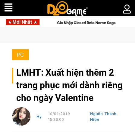
Mới Nhất
ne
Gia Nhập Closed Beta Norse Saga: Cửu Giới Thức Tỉnh, S
PC
LMHT: Xuất hiện thêm 2
trang phục mới dành riêng
cho ngày Valentine
10/01/2019
Nguồn: Thanh
Hy
15:30:00
Niên