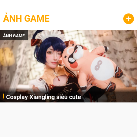
ẢNH GAME
+
ẢNH GAME
Cosplay Xiangling siêu cute
Cùng thưởng thức những hình ảnh cosplay Xiangling trong Genshin Impact siêu dễ thương của người dùng Weibo "阿包也是兔娘"