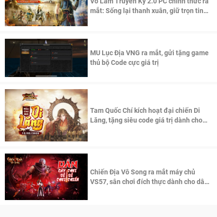
Võ Lâm Truyền Kỳ 2.0 PC chính thức ra
mắt: Sống lại thanh xuân, giữ trọn tinh
thần Võ Lâm
MU Lục Địa VNG ra mắt, gửi tặng game
thủ bộ Code cực giá trị
Tam Quốc Chí kích hoạt đại chiến Di
Lăng, tặng siêu code giá trị dành cho
100 độc giả đầu tiên.
Chiến Địa Vô Song ra mắt máy chủ
VS57, sân chơi đích thực dành cho dân
cày