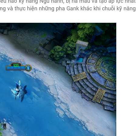
 tiêu hao kỹ năng Ngũ hành, bị rỉa máu và tạo áp lực nhất
ờng và thực hiện những pha Gank khác khi chuỗi kỹ năng