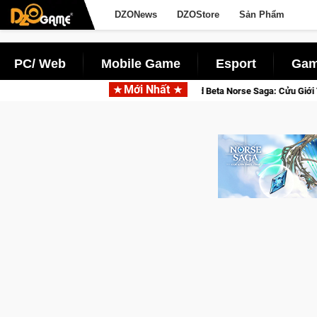
DZONews
DZOStore
Sản Phẩm
PC/ Web
Mobile Game
Esport
Gam
Mới Nhất
Gia Nhập Closed Beta Norse Saga: Cửu Giới Thức Tỉnh, Săn DJI Osmo Pocke