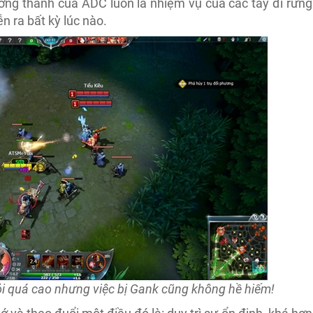
rưởng thành của ADC luôn là nhiệm vụ của các tay đi rừng
n ra bất kỳ lúc nào.
i quá cao nhưng việc bị Gank cũng không hề hiếm!