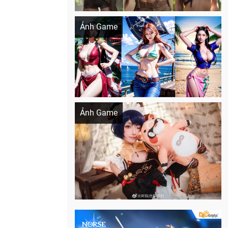
Khi AI Cosplay gái đẹp One Piece
Ảnh Game
Cosplay Xiangling siêu cute
Ảnh Game