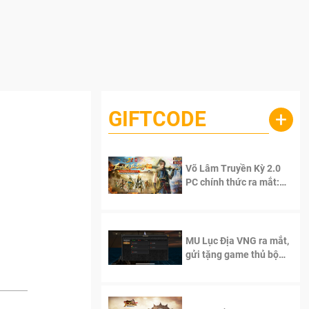
GIFTCODE
+
Võ Lâm Truyền Kỳ 2.0
PC chính thức ra mắt:
Sống lại thanh xuân, giữ
trọn tinh thần Võ Lâm
MU Lục Địa VNG ra mắt,
gửi tặng game thủ bộ
Code cực giá trị