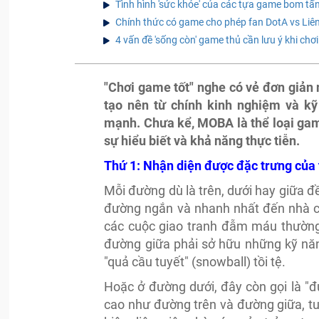
Tình hình 'sức khỏe' của các tựa game bom tấ
Chính thức có game cho phép fan DotA vs Liê
4 vấn đề 'sống còn' game thủ cần lưu ý khi chơ
"Chơi game tốt" nghe có vẻ đơn giản n
tạo nên từ chính kinh nghiệm và k
mạnh. Chưa kể, MOBA là thể loại game
sự hiểu biết và khả năng thực tiễn.
Thứ 1: Nhận diện được đặc trưng của
Mỗi đường dù là trên, dưới hay giữa đ
đường ngắn và nhanh nhất đến nhà ch
các cuộc giao tranh đẫm máu thường 
đường giữa phải sở hữu những kỹ năn
"quả cầu tuyết" (snowball) tồi tệ.
Hoặc ở đường dưới, đây còn gọi là "
cao như đường trên và đường giữa, tu