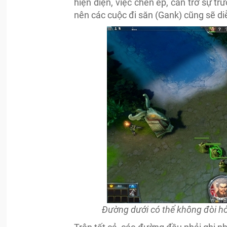
hiện diện, việc chèn ép, cản trở sự t
nên các cuộc đi săn (Gank) cũng sẽ diễ
Đường dưới có thể không đòi hỏ