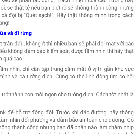
 kẻo sẽ phản tác dụng. Trách nhiệm của các Tướng này
i, sẽ thật tệ nếu bạn biết rõ sẽ không thành công nhưng
cả đội bị "Quét sạch!". Hãy thật thông minh trong cách
ang!
iữa và đi rừng
 trận đấu, không ít thì nhiều bạn sẽ phải đối mặt với các
 Nếu không đảm bảo kiểm soát được tầm nhìn thì hãy thật
n quá cao.
m nhìn, chỉ cần tập trung cắm mắt ở vị trí gần khu vực
ình và cả tướng địch. Cũng có thể linh động tìm cơ hội
g trở thành con mồi ngon cho tướng địch. Cách tốt nhất là
ank để hỗ trợ đồng đội. Trước khi đảo đường, hãy thông
a tầm nhìn đối phương và đảm bảo an toàn cho đường. Có
không thành công nhưng bạn đã phần nào làm chậm nhịp