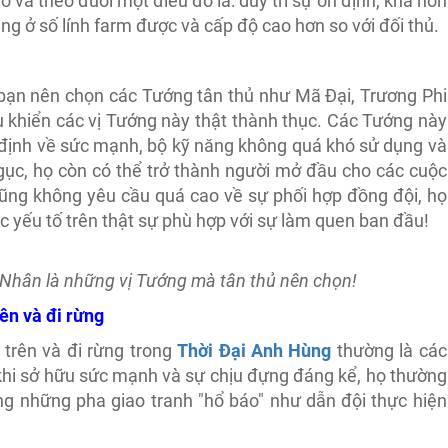
ớ và theo đuổi một điều đó là: duy trì sự ổn định, khá hơn
ng ở số lính farm được và cấp độ cao hơn so với đối thủ.
 bạn nên chọn các Tướng tân thủ như Mã Đại, Trương Phi
 khiển các vị Tướng này thật thành thục. Các Tướng này
 định về sức mạnh, bộ kỹ năng không quá khó sử dụng và
 gục, họ còn có thể trở thành người mở đầu cho các cuộc
cũng không yêu cầu quá cao về sự phối hợp đồng đội, họ
ác yếu tố trên thật sự phù hợp với sự làm quen ban đầu!
 Nhân là những vị Tướng mà tân thủ nên chọn!
ên và đi rừng
trên và đi rừng trong
Thời Đại Anh Hùng
thường là các
khi sở hữu sức mạnh và sự chịu đựng đáng kể, họ thường
ong những pha giao tranh "hổ báo" như dẫn đội thực hiện