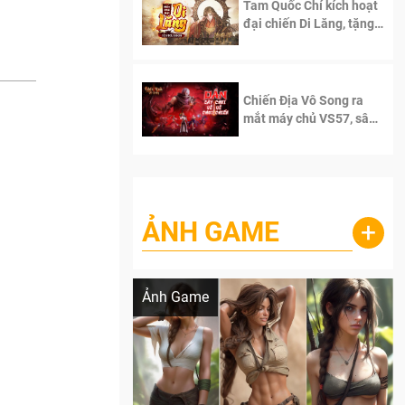
Tam Quốc Chí kích hoạt
đại chiến Di Lăng, tặng
siêu code giá trị dành
cho 100 độc giả đầu
tiên.
Chiến Địa Vô Song ra
mắt máy chủ VS57, sân
chơi đích thực dành cho
dân cày
ẢNH GAME
+
Lala Croft vừa nóng vừa xinh dưới nét vẽ
của AI
Ảnh Game