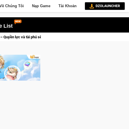
Về Chúng Tôi
Nạp Game
Tài Khoản
 List
 kẻ đoạt được Vương Quyền thành Kent sắp tới!
CFVL 2026 Mùa