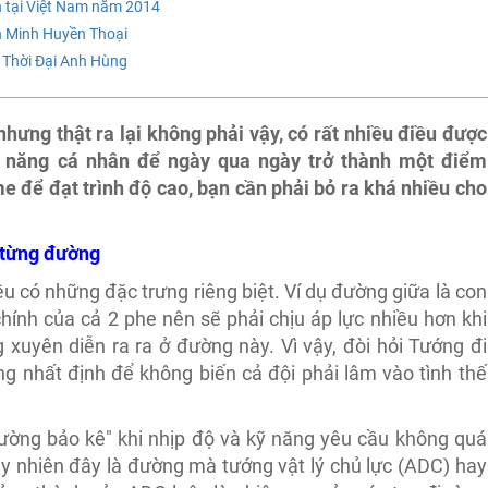
n tại Việt Nam năm 2014
n Minh Huyền Thoại
i Thời Đại Anh Hùng
hưng thật ra lại không phải vậy, có rất nhiều điều được
ỹ năng cá nhân để ngày qua ngày trở thành một điểm
 để đạt trình độ cao, bạn cần phải bỏ ra khá nhiều cho
 từng đường
ều có những đặc trưng riêng biệt. Ví dụ đường giữa là con
ính của cả 2 phe nên sẽ phải chịu áp lực nhiều hơn khi
xuyên diễn ra ra ở đường này. Vì vậy, đòi hỏi Tướng đi
g nhất định để không biến cả đội phải lâm vào tình thế
đường bảo kê" khi nhịp độ và kỹ năng yêu cầu không quá
y nhiên đây là đường mà tướng vật lý chủ lực (ADC) hay