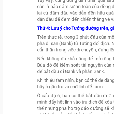
Tuy vậy, cũng đừng dấn thân quá sâu
còn là bảo đảm sự an toàn của đồng độ
lại cứ đâm đầu vào dẫn đến hậu quả 
dẫn đầu để đem đến chiến thắng vẻ v
Thứ 4: Lưu ý cho Tướng đường trên, g
Trên thực tế, trong 3 phút đầu của một
pha đi săn (Gank) từ Tướng đối địch.
cẩn thận trong việc di chuyển, đừng lê
Nếu không đủ khả năng để mở rộng tầ
Bùa đỏ để kiểm soát tài nguyên của m
để bắt đầu đi Gank và phản Gank.
Khi thiếu tầm nhìn, bạn có thể dễ dàn
hãy ở gần trụ và chờ lính để farm.
Ở cấp độ 6, bạn có thể bắt đầu đi G
minh đẩy hết lính vào trụ địch để xó
thể những pha hỗ trợ đảo đường sẽ 