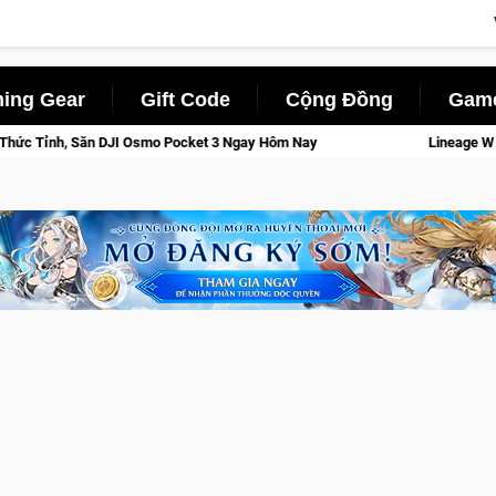
ing Gear
Gift Code
Cộng Đồng
Game
t 3 Ngay Hôm Nay
Lineage W – Quyền lực và tài phú sẽ về tay