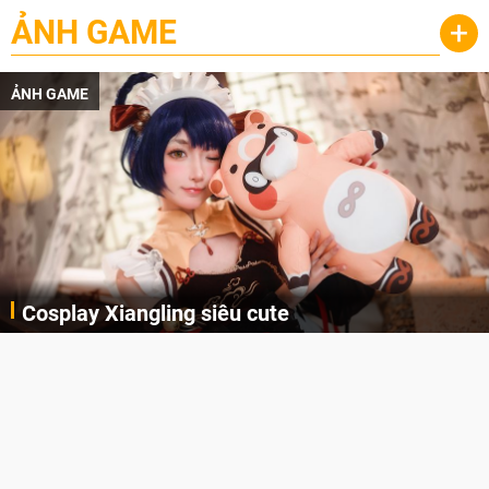
ẢNH GAME
+
ẢNH GAME
Cosplay Xiangling siêu cute
Cùng thưởng thức những hình ảnh cosplay Xiangling trong Genshin Impact siêu dễ thương của người dùng Weibo "阿包也是兔娘"