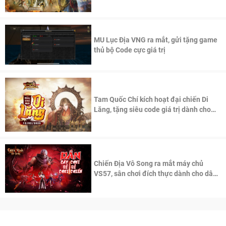
thần Võ Lâm
MU Lục Địa VNG ra mắt, gửi tặng game
thủ bộ Code cực giá trị
Tam Quốc Chí kích hoạt đại chiến Di
Lăng, tặng siêu code giá trị dành cho
100 độc giả đầu tiên.
Chiến Địa Vô Song ra mắt máy chủ
VS57, sân chơi đích thực dành cho dân
cày