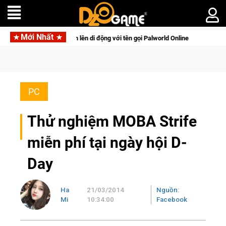
Mới Nhất
n thú sinh tồn lên di động với tên gọi Palworld Online
Gia Nh
PC
Thử nghiệm MOBA Strife
miễn phí tại ngày hội D-
Day
Ha
21/03/2014
Nguồn:
Mi
10:34:00
Facebook