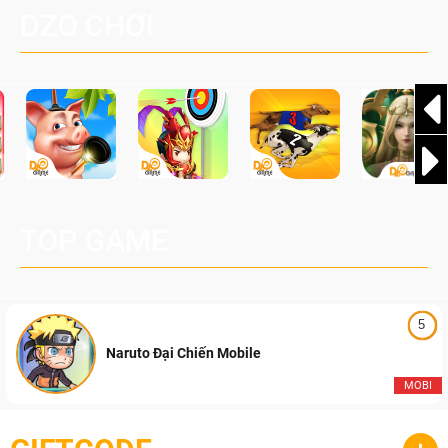
đang được phát triển dựa trên IP Palworld nổi tiếng toàn
DZO CHƠI
cầu, theo giấy phép chính thức từ công ty game Nhật Bản
Pocketpair, Inc.
TOP GAME
5
Naruto Đại Chiến Mobile
MOBI