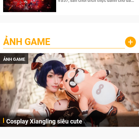
VS57, sân chơi đích thực dành cho dân
cày
ẢNH GAME
+
ẢNH GAME
Cosplay Xiangling siêu cute
Cùng thưởng thức những hình ảnh cosplay Xiangling trong Genshin Impact siêu dễ thương của người dùng Weibo "阿包也是兔娘"