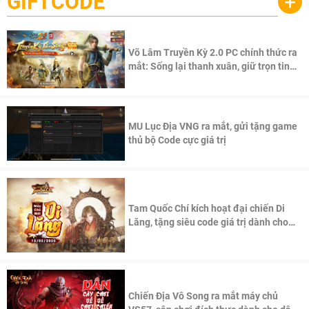
GIFTCODE
+
Võ Lâm Truyền Kỳ 2.0 PC chính thức ra
mắt: Sống lại thanh xuân, giữ trọn tinh
thần Võ Lâm
MU Lục Địa VNG ra mắt, gửi tặng game
thủ bộ Code cực giá trị
Tam Quốc Chí kích hoạt đại chiến Di
Lăng, tặng siêu code giá trị dành cho
100 độc giả đầu tiên.
Chiến Địa Vô Song ra mắt máy chủ