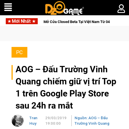
Mới Nhất
Cửa Closed Beta Tại Việt Nam Từ 04 – 11/08/2026
Gia Nhập
PC
AOG – Đấu Trường Vinh
Quang chiếm giữ vị trí Top
1 trên Google Play Store
sau 24h ra mắt
Tran
29/03/2019
Nguồn: AOG – Đấu
Huy
19:00:00
Trường Vinh Quang