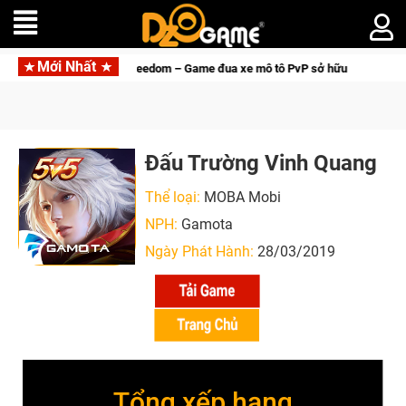
Mới Nhất
me đua xe mô tô PvP sở hữu vật lý siêu thực
CFVL 2026 Mùa 2
Đấu Trường Vinh Quang
Thể loại:
MOBA Mobi
NPH:
Gamota
Ngày Phát Hành:
28/03/2019
Tổng xếp hạng