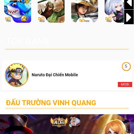
TOP GAME
5
Naruto Đại Chiến Mobile
MOBI
ĐẤU TRƯỜNG VINH QUANG