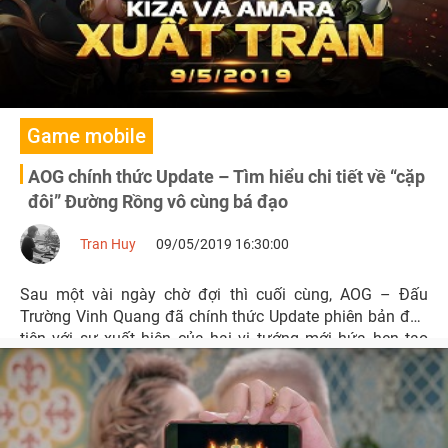
Game mobile
AOG chính thức Update – Tìm hiểu chi tiết về “cặp
đôi” Đường Rồng vô cùng bá đạo
Tran Huy
09/05/2019 16:30:00
Sau một vài ngày chờ đợi thì cuối cùng, AOG – Đấu
Trường Vinh Quang đã chính thức Update phiên bản đầu
tiên với sự xuất hiện của hai vị tướng mới hứa hẹn tạo
nên những trải nghiệm thú vị mới mẻ dành cho game thủ.