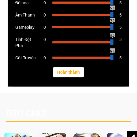
Đồ họa
0
5
5.0
Âm Thanh
0
5
5.0
Gameplay
0
5
5.0
Tính Đột
0
5
Phá
5.0
Cốt Truyện
0
5
DZO CHƠI