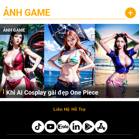
ẢNH GAME
+
ẢNH GAME
Khi AI Cosplay gái đẹp One Piece
Những cô nàng nóng bỏng Boa Hancock, Nico Robin, Nami, Yamato hay Perona được AI vẽ lại dưới hình thức Cosplay cực kỳ chuẩn chỉnh.
Liên Hệ
Hỗ Trợ