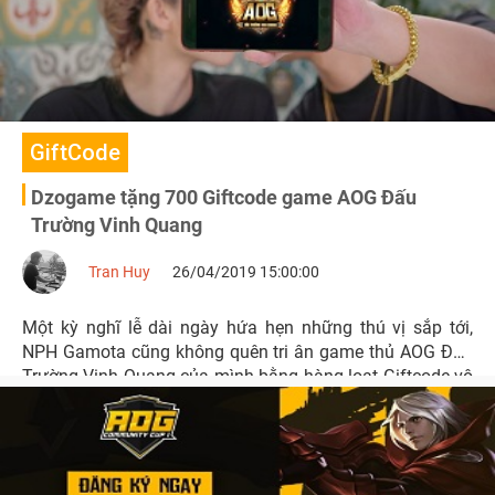
GiftCode
Dzogame tặng 700 Giftcode game AOG Đấu
Trường Vinh Quang
Tran Huy
26/04/2019 15:00:00
Một kỳ nghĩ lễ dài ngày hứa hẹn những thú vị sắp tới,
NPH Gamota cũng không quên tri ân game thủ AOG Đấu
Trường Vinh Quang của mình bằng hàng loạt Giftcode vô
cùng giá trị. 700 Giftcode với nhiều phần quà hấp dẫn
đang chờ đợi các độc giả của Dzogame.