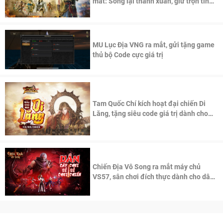
mắt: Sống lại thanh xuân, giữ trọn tinh
thần Võ Lâm
MU Lục Địa VNG ra mắt, gửi tặng game
thủ bộ Code cực giá trị
Tam Quốc Chí kích hoạt đại chiến Di
Lăng, tặng siêu code giá trị dành cho
100 độc giả đầu tiên.
Chiến Địa Vô Song ra mắt máy chủ
VS57, sân chơi đích thực dành cho dân
cày