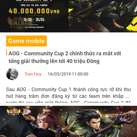
Game mobile
AOG - Community Cup 2 chính thức ra mắt với
tổng giải thưởng lên tới 40 triệu Đồng
Tran Huy
16/05/2019 11:00:00
Sau AOG - Community Cup 1 thành công rực rỡ khi thu
hút hàng trăm đơn đăng ký từ các team trên khắp cả
nước thì sau gần một tháng, AOG - Community Cup 2 đã
được NPH Gamota giới thiệu với số tiền thưởng vô cùng
giá trị.