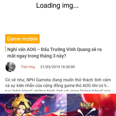
Game mobile
Nghi vấn AOG – Đấu Trường Vinh Quang sẽ ra
mắt ngay trong tháng 3 này?
Tran Huy
21/03/2019 16:30:00
Có vẻ như, NPH Gamota đang muốn thử thách tình cảm
và sự kiên nhẫn của cộng đồng game thủ AOG khi cứ liên
tục “nhá hàng” những hình ảnh vô cùng “nóng bỏng” của
AOG – Đấu Trường Vinh Quang.