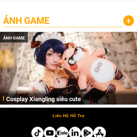
ẢNH GAME
+
ẢNH GAME
Cosplay Xiangling siêu cute
Cùng thưởng thức những hình ảnh cosplay Xiangling trong Genshin Impact siêu dễ thương của người dùng Weibo "阿包也是兔娘"
Liên Hệ
Hỗ Trợ