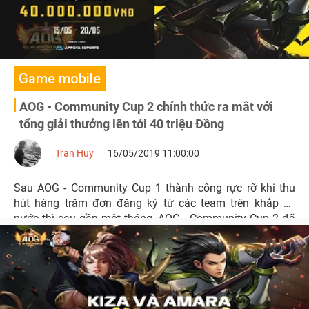
Game mobile
AOG - Community Cup 2 chính thức ra mắt với
tổng giải thưởng lên tới 40 triệu Đồng
Tran Huy
16/05/2019 11:00:00
Sau AOG - Community Cup 1 thành công rực rỡ khi thu
hút hàng trăm đơn đăng ký từ các team trên khắp cả
nước thì sau gần một tháng, AOG - Community Cup 2 đã
được NPH Gamota giới thiệu với số tiền thưởng vô cùng
giá trị.