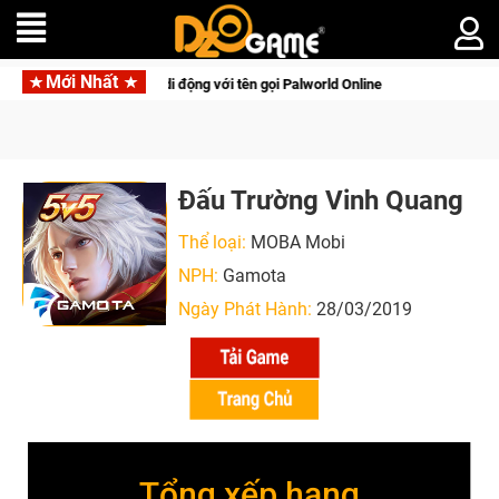
Mới Nhất
 gọi Palworld Online
Gia Nhập Closed Beta Norse Saga: Cửu 
Đấu Trường Vinh Quang
Thể loại:
MOBA Mobi
NPH:
Gamota
Ngày Phát Hành:
28/03/2019
Tổng xếp hạng