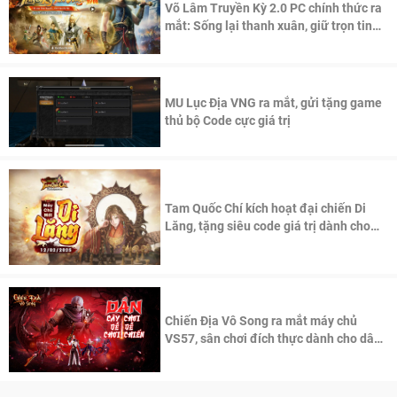
Võ Lâm Truyền Kỳ 2.0 PC chính thức ra
mắt: Sống lại thanh xuân, giữ trọn tinh
thần Võ Lâm
MU Lục Địa VNG ra mắt, gửi tặng game
thủ bộ Code cực giá trị
Tam Quốc Chí kích hoạt đại chiến Di
Lăng, tặng siêu code giá trị dành cho
100 độc giả đầu tiên.
Chiến Địa Vô Song ra mắt máy chủ
VS57, sân chơi đích thực dành cho dân
cày