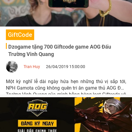
GiftCode
Dzogame tặng 700 Giftcode game AOG Đấu
Trường Vinh Quang
Tran Huy
26/04/2019 15:00:00
Một kỳ nghĩ lễ dài ngày hứa hẹn những thú vị sắp tới,
NPH Gamota cũng không quên tri ân game thủ AOG Đấu
Trường Vinh Quang của mình bằng hàng loạt Giftcode vô
cùng giá trị. 700 Giftcode với nhiều phần quà hấp dẫn
đang chờ đợi các độc giả của Dzogame.