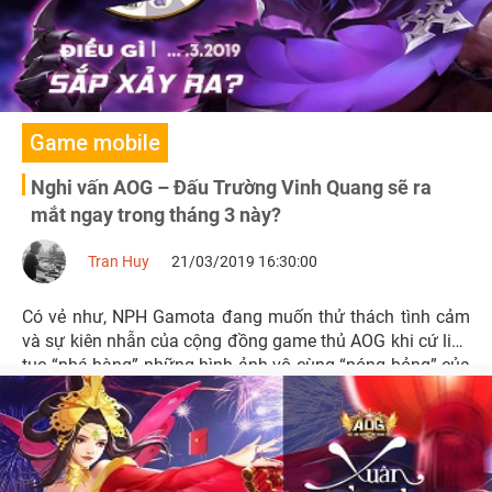
Game mobile
Nghi vấn AOG – Đấu Trường Vinh Quang sẽ ra
mắt ngay trong tháng 3 này?
Tran Huy
21/03/2019 16:30:00
Có vẻ như, NPH Gamota đang muốn thử thách tình cảm
và sự kiên nhẫn của cộng đồng game thủ AOG khi cứ liên
tục “nhá hàng” những hình ảnh vô cùng “nóng bỏng” của
AOG – Đấu Trường Vinh Quang.