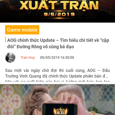
Game mobile
AOG chính thức Update – Tìm hiểu chi tiết về “cặp
đôi” Đường Rồng vô cùng bá đạo
Tran Huy
09/05/2019 16:30:00
Sau một vài ngày chờ đợi thì cuối cùng, AOG – Đấu
Trường Vinh Quang đã chính thức Update phiên bản đầu
tiên với sự xuất hiện của hai vị tướng mới hứa hẹn tạo
nên những trải nghiệm thú vị mới mẻ dành cho game thủ.