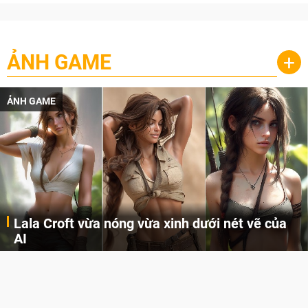
ẢNH GAME
+
ẢNH GAME
Lala Croft vừa nóng vừa xinh dưới nét vẽ của
AI
Cùng đến với những hình ảnh Lala Croft của Tomb Raider dưới nét vẽ của AI. Một cô nàng xinh đẹp, nóng bỏng nhưng cũng rắn rỏi và mạnh mẽ.