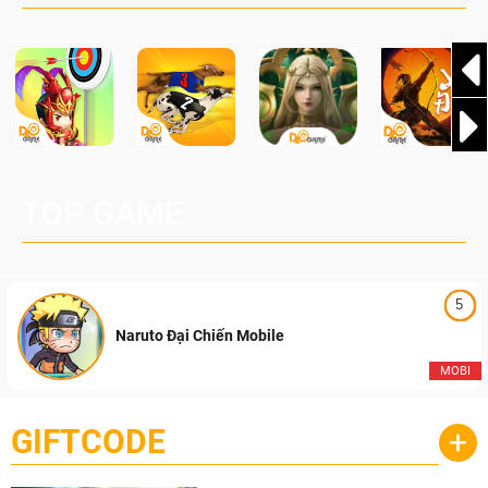
Pocketpair, Inc.
TOP GAME
5
Naruto Đại Chiến Mobile
MOBI
GIFTCODE
+