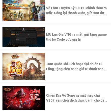
Võ Lâm Truyền Kỳ 2.0 PC chính thức ra
mắt: Sống lại thanh xuân, giữ trọn tinh
thần Võ Lâm
MU Lục Địa VNG ra mắt, gửi tặng game
thủ bộ Code cực giá trị
Tam Quốc Chí kích hoạt đại chiến Di
Lăng, tặng siêu code giá trị dành cho
100 độc giả đầu tiên.
Chiến Địa Vô Song ra mắt máy chủ
VS57, sân chơi đích thực dành cho dân
cày