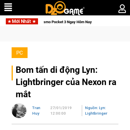
Mới Nhất
n DJI Osmo Pocket 3 Ngay Hôm Nay
Lineage W – Quyền lực và 
PC
Bom tấn di động Lyn:
Lightbringer của Nexon ra
mắt
Tran
27/01/2019
Nguồn: Lyn:
Huy
12:00:00
Lightbringer