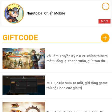
5
Naruto Đại Chiến Mobile
MOBI
GIFTCODE
+
Võ Lâm Truyền Kỳ 2.0 PC chính thức ra
mắt: Sống lại thanh xuân, giữ trọn tinh
thần Võ Lâm
MU Lục Địa VNG ra mắt, gửi tặng game
thủ bộ Code cực giá trị