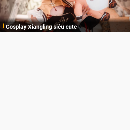
Lala Croft vừa nóng vừa xinh dưới nét vẽ của
AI
Cùng đến với những hình ảnh Lala Croft của Tomb Raider dưới nét vẽ của AI. Một cô nàng xinh đẹp, nóng bỏng nhưng cũng rắn rỏi và mạnh mẽ.