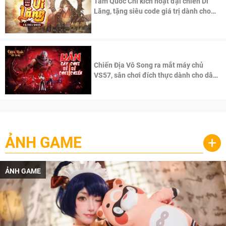
Tam Quốc Chí kích hoạt đại chiến Di
Lăng, tặng siêu code giá trị dành cho
100 độc giả đầu tiên.
Chiến Địa Vô Song ra mắt máy chủ
VS57, sân chơi đích thực dành cho dân
cày
ẢNH GAME
+
ẢNH GAME