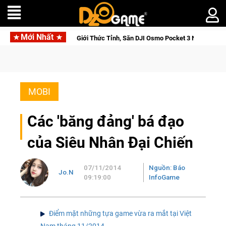
Mới Nhất
a: Cửu Giới Thức Tỉnh, Săn DJI Osmo Pocket 3 Ngay Hôm Nay
MOBI
Các 'băng đảng' bá đạo
của Siêu Nhân Đại Chiến
07/11/2014
Nguồn: Báo
Jo.N
09:19:00
InfoGame
Điểm mặt những tựa game vừa ra mắt tại Việt
Nam tháng 11/2014