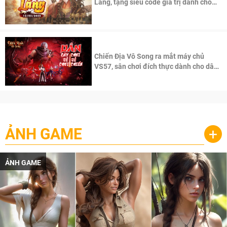
Lăng, tặng siêu code giá trị dành cho
100 độc giả đầu tiên.
Chiến Địa Vô Song ra mắt máy chủ
VS57, sân chơi đích thực dành cho dân
cày
ẢNH GAME
+
ẢNH GAME