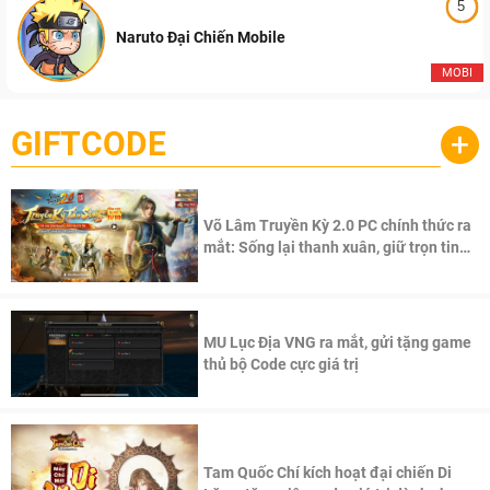
5
Naruto Đại Chiến Mobile
MOBI
GIFTCODE
+
Võ Lâm Truyền Kỳ 2.0 PC chính thức ra
mắt: Sống lại thanh xuân, giữ trọn tinh
thần Võ Lâm
MU Lục Địa VNG ra mắt, gửi tặng game
thủ bộ Code cực giá trị
Tam Quốc Chí kích hoạt đại chiến Di