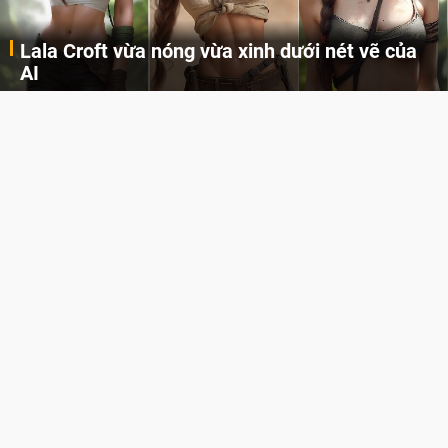
Lala Croft vừa nóng vừa xinh dưới nét vẽ của
AI
Cùng đến với những hình ảnh Lala Croft của Tomb Raider dưới nét vẽ của AI. Một cô nàng xinh đẹp, nóng bỏng nhưng cũng rắn rỏi và mạnh mẽ.