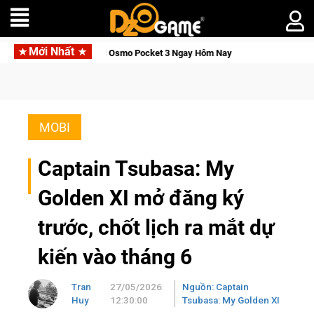
Mới Nhất
ỉnh, Săn DJI Osmo Pocket 3 Ngay Hôm Nay
Lineage W – Quyền 
MOBI
Captain Tsubasa: My
Golden XI mở đăng ký
trước, chốt lịch ra mắt dự
kiến vào tháng 6
Tran
27/05/2026
Nguồn: Captain
Huy
12:30:00
Tsubasa: My Golden XI