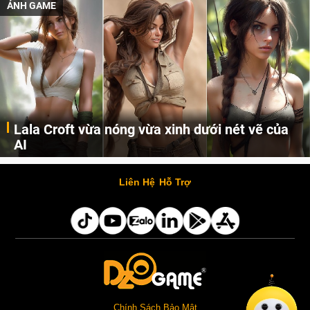
ẢNH GAME
Lala Croft vừa nóng vừa xinh dưới nét vẽ của
AI
Cùng đến với những hình ảnh Lala Croft của Tomb Raider dưới nét vẽ của AI. Một cô nàng xinh đẹp, nóng bỏng nhưng cũng rắn rỏi và mạnh mẽ.
Liên Hệ
Hỗ Trợ
Chính Sách Bảo Mật