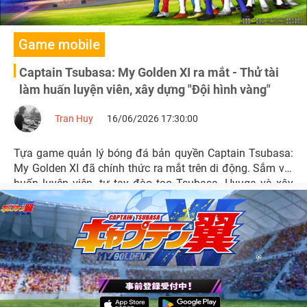
Game mobile
Captain Tsubasa: My Golden XI ra mắt - Thử tài
làm huấn luyện viên, xây dựng "Đội hình vàng"
Tran Huy
16/06/2026 17:30:00
Tựa game quản lý bóng đá bản quyền Captain Tsubasa:
My Golden XI đã chính thức ra mắt trên di động. Sắm vai
huấn luyện viên, tự tay đào tạo Tsubasa, Hyuga và xây
dựng đội hình chiến thuật để chinh phục đỉnh cao thế
giới.