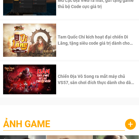
MU Lục Địa VNG ra mắt, gửi tặng game
thủ bộ Code cực giá trị
Tam Quốc Chí kích hoạt đại chiến Di
Lăng, tặng siêu code giá trị dành cho
100 độc giả đầu tiên.
Chiến Địa Vô Song ra mắt máy chủ
VS57, sân chơi đích thực dành cho dân
cày
ẢNH GAME
+