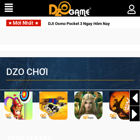
Mới Nhất
 Thức Tỉnh, Săn DJI Osmo Pocket 3 Ngay Hôm Nay
Lineage W 
DZO CHƠI
TOP GAME