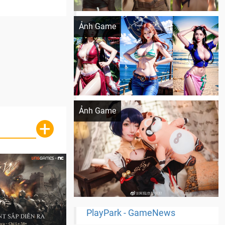
Khi AI Cosplay gái đẹp One Piece
Ảnh Game
Cosplay Xiangling siêu cute
Ảnh Game
+
PlayPark - GameNews