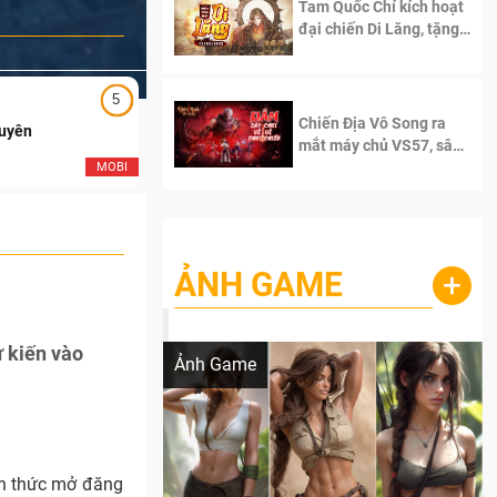
Tam Quốc Chí kích hoạt
đại chiến Di Lăng, tặng
siêu code giá trị dành
cho 100 độc giả đầu
tiên.
5
5
Chiến Địa Vô Song ra
Duyên
Ngạo Thiên Mobile
mắt máy chủ VS57, sân
chơi đích thực dành cho
MOBI
MOB
dân cày
ẢNH GAME
+
Lala Croft vừa nóng vừa xinh dưới nét vẽ
của AI
ự kiến vào
Ảnh Game
nh thức mở đăng