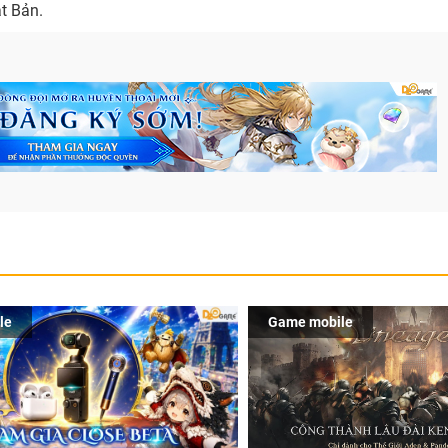
ật Bản.
le
Game mobile