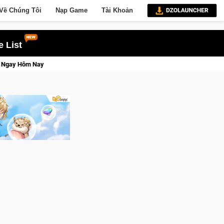
Về Chúng Tôi
Nạp Game
Tài Khoản
 List
Lineage W – Quyền lực và tài phú sẽ về tay kẻ đoạt được Vương Quyề