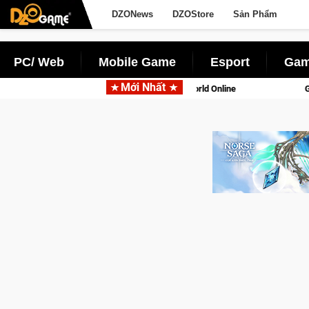
DZONews
DZOStore
Sản Phẩm
PC/ Web
Mobile Game
Esport
Gam
Mới Nhất
n di động với tên gọi Palworld Online
Gia Nhập Closed Beta N