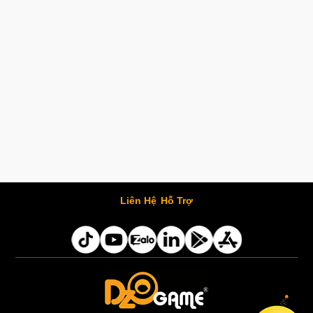
Liên Hệ
Hỗ Trợ