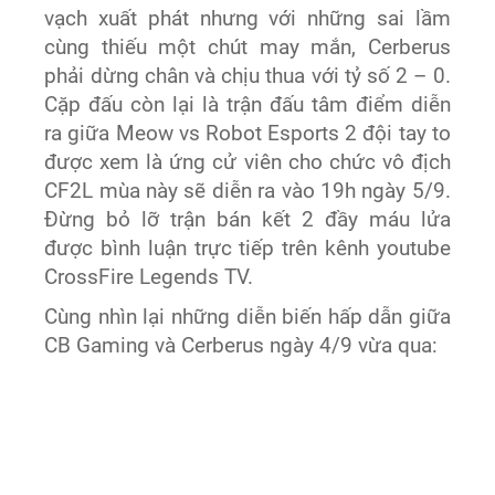
vạch xuất phát nhưng với những sai lầm
cùng thiếu một chút may mắn, Cerberus
phải dừng chân và chịu thua với tỷ số 2 – 0.
Cặp đấu còn lại là trận đấu tâm điểm diễn
ra giữa Meow vs Robot Esports 2 đội tay to
được xem là ứng cử viên cho chức vô địch
CF2L mùa này sẽ diễn ra vào 19h ngày 5/9.
Đừng bỏ lỡ trận bán kết 2 đầy máu lửa
được bình luận trực tiếp trên kênh youtube
CrossFire Legends TV.
Cùng nhìn lại những diễn biến hấp dẫn giữa
CB Gaming và Cerberus ngày 4/9 vừa qua: