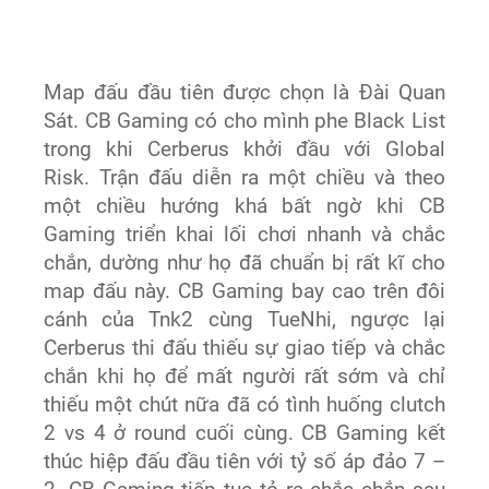
Map đấu đầu tiên được chọn là Đài Quan
Sát. CB Gaming có cho mình phe Black List
trong khi Cerberus khởi đầu với Global
Risk. Trận đấu diễn ra một chiều và theo
một chiều hướng khá bất ngờ khi CB
Gaming triển khai lối chơi nhanh và chắc
chắn, dường như họ đã chuẩn bị rất kĩ cho
map đấu này. CB Gaming bay cao trên đôi
cánh của Tnk2 cùng TueNhi, ngược lại
Cerberus thi đấu thiếu sự giao tiếp và chắc
chắn khi họ để mất người rất sớm và chỉ
thiếu một chút nữa đã có tình huống clutch
2 vs 4 ở round cuối cùng. CB Gaming kết
thúc hiệp đấu đầu tiên với tỷ số áp đảo 7 –